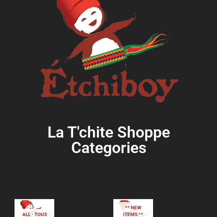
La T'chite Shoppe
Categories​
** NEW
ALL - TOUS
ITEMS **