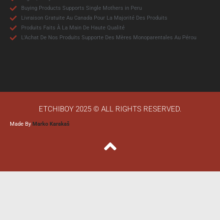
Buying Products Supports Single Mothers in Peru
Livraison Gratuite Au Canada Pour La Majorité Des Produits
Produits Faits À La Main De Haute Qualité
L'Achat De Nos Produits Supporte Des Mères Monoparentales Au Pérou
ETCHIBOY 2025 © ALL RIGHTS RESERVED.
Made By
Marko Karakaš