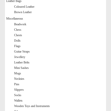
Leather Bags
Coloured Leather
Brown Leather
Miscellaneous
Beadwork
Chess
Chests
Dolls
Flags
Guitar Straps
Jewellery
Leather Belts
Mini Sashes
Mugs
Neckties
Pins
Slippers
Socks
Wallets
Wooden Toys and Instruments