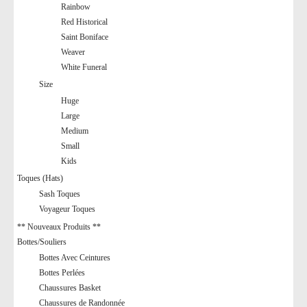
Rainbow
Red Historical
Saint Boniface
Weaver
White Funeral
Size
Huge
Large
Medium
Small
Kids
Toques (Hats)
Sash Toques
Voyageur Toques
** Nouveaux Produits **
Bottes/Souliers
Bottes Avec Ceintures
Bottes Perlées
Chaussures Basket
Chaussures de Randonnée