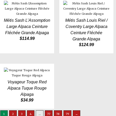
Métis Sash L’Assomption
Métis Sash Louis Riel /
Large Alpaca Ceinture
Coventry Large Alpaca
Fléchée Grande Alpaga
Ceinture Fléchée
$
114.99
Grande Alpaga
$
124.99
Voyageur Toque Red
Alpaca Tuque Rouge
Alpaga
$
34.99
1
2
3
4
…
77
78
79
→