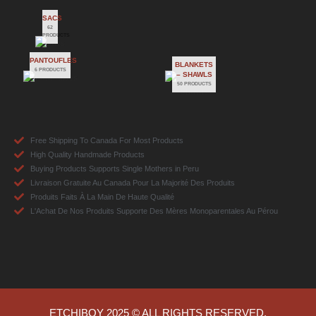
SACS
62
PRODUCTS
PANTOUFLES
BLANKETS
6 PRODUCTS
– SHAWLS
50 PRODUCTS
Free Shipping To Canada For Most Products
High Quality Handmade Products
Buying Products Supports Single Mothers in Peru
Livraison Gratuite Au Canada Pour La Majorité Des Produits
Produits Faits À La Main De Haute Qualité
L'Achat De Nos Produits Supporte Des Mères Monoparentales Au Pérou
ETCHIBOY 2025 © ALL RIGHTS RESERVED.