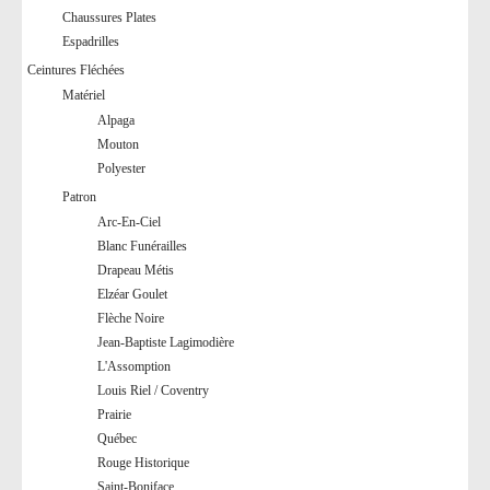
Chaussures Plates
Espadrilles
Ceintures Fléchées
Matériel
Alpaga
Mouton
Polyester
Patron
Arc-En-Ciel
Blanc Funérailles
Drapeau Métis
Elzéar Goulet
Flèche Noire
Jean-Baptiste Lagimodière
L'Assomption
Louis Riel / Coventry
Prairie
Québec
Rouge Historique
Saint-Boniface