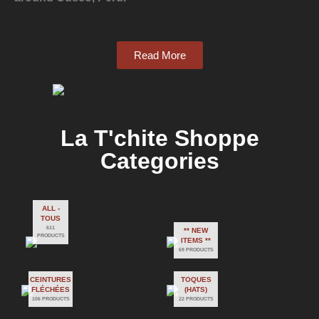
Read More
La T'chite Shoppe
Categories​
ALL -
TOUS
611
** NEW
PRODUCTS
ITEMS **
69 PRODUCTS
CEINTURES
TOQUES
FLÉCHÉES
(HATS)
106 PRODUCTS
22 PRODUCTS