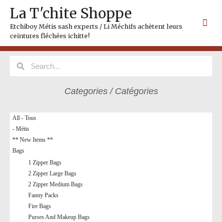
Skip
Mai
La T'chite Shoppe
to
Me
content
Etchiboy Métis sash experts / Li Méchifs achètent leurs
ceintures fléchées ichitte!
Search
Search
Categories / Catégories
All - Tous
- Métis
** New Items **
Bags
1 Zipper Bags
2 Zipper Large Bags
2 Zipper Medium Bags
Fanny Packs
Fire Bags
Purses And Makeup Bags