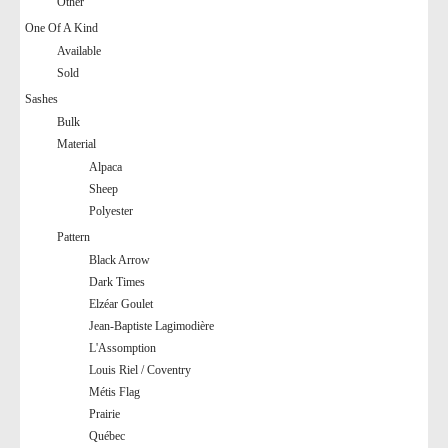
Other
One Of A Kind
Available
Sold
Sashes
Bulk
Material
Alpaca
Sheep
Polyester
Pattern
Black Arrow
Dark Times
Elzéar Goulet
Jean-Baptiste Lagimodière
L'Assomption
Louis Riel / Coventry
Métis Flag
Prairie
Québec