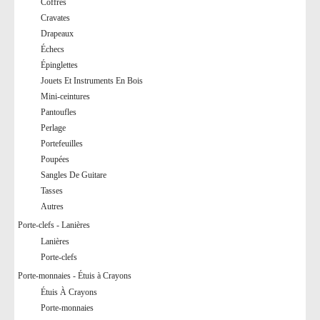
Coffres
Cravates
Drapeaux
Échecs
Épinglettes
Jouets Et Instruments En Bois
Mini-ceintures
Pantoufles
Perlage
Portefeuilles
Poupées
Sangles De Guitare
Tasses
Autres
Porte-clefs - Lanières
Lanières
Porte-clefs
Porte-monnaies - Étuis à Crayons
Étuis À Crayons
Porte-monnaies