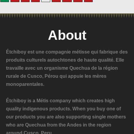
About
Étchiboy est une compagnie métisse qui fabrique des
produits culturels autochtones de haute qualité. Elle
travaille avec un organisme Quechua de la région
rurale de Cusco, Pérou qui appuie les mères
monoparentales.
Étchiboy is a Métis company which creates high
quality indigenous products. When you buy one of
our products you are also supporting single mothers
who are Quechua from the Andes in the region
around Cusco, Peru.