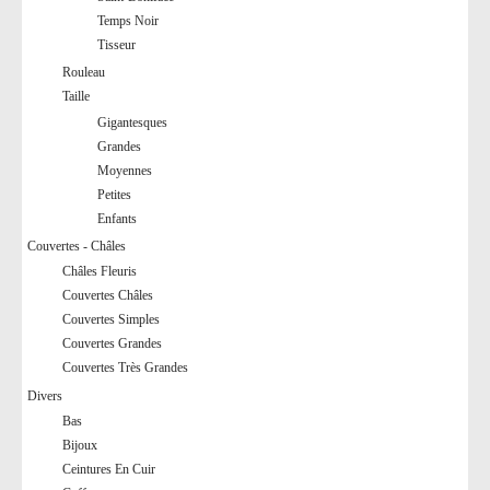
Temps Noir
Tisseur
Rouleau
Taille
Gigantesques
Grandes
Moyennes
Petites
Enfants
Couvertes - Châles
Châles Fleuris
Couvertes Châles
Couvertes Simples
Couvertes Grandes
Couvertes Très Grandes
Divers
Bas
Bijoux
Ceintures En Cuir