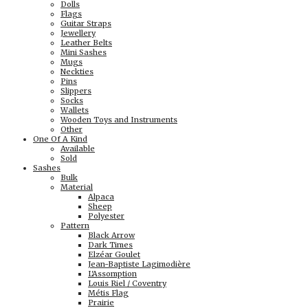
Dolls
Flags
Guitar Straps
Jewellery
Leather Belts
Mini Sashes
Mugs
Neckties
Pins
Slippers
Socks
Wallets
Wooden Toys and Instruments
Other
One Of A Kind
Available
Sold
Sashes
Bulk
Material
Alpaca
Sheep
Polyester
Pattern
Black Arrow
Dark Times
Elzéar Goulet
Jean-Baptiste Lagimodière
L'Assomption
Louis Riel / Coventry
Métis Flag
Prairie