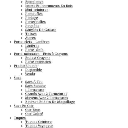
Épinglettes
Jouets Et Instruments En Bois
Mini-ceintures
Pantoufles
Perlage
Portefeuilles
Poupées
Sangles De Guitare
Tasses
Autres
Porte-clefs - Lanières
Lanières
Porte-clefs
Porte-monnaies - Étuis à Crayons
Étuis À Crayons
Porte-monnaies
Produit Unique
Disponible
Vendu
Sacs
Sacs À Feu
Sacs Banane
1 Fermeture
Grands Avec 2 Fermetures
Moyens Avec 2 Fermetures
Bourses Et Sacs De Maquillage
Sacs En Cuir
Cuir Brun
Cuir Coloré
Tuques
Tuques Ceinture
Tuques Voyageur