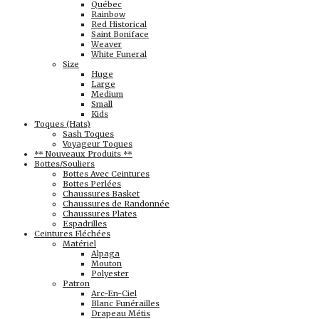
Québec
Rainbow
Red Historical
Saint Boniface
Weaver
White Funeral
Size
Huge
Large
Medium
Small
Kids
Toques (Hats)
Sash Toques
Voyageur Toques
** Nouveaux Produits **
Bottes/Souliers
Bottes Avec Ceintures
Bottes Perlées
Chaussures Basket
Chaussures de Randonnée
Chaussures Plates
Espadrilles
Ceintures Fléchées
Matériel
Alpaga
Mouton
Polyester
Patron
Arc-En-Ciel
Blanc Funérailles
Drapeau Métis