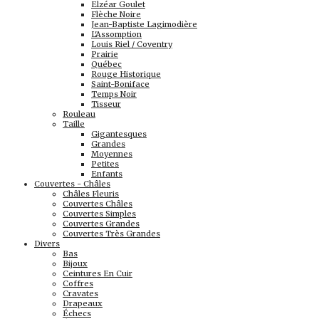
Elzéar Goulet
Flèche Noire
Jean-Baptiste Lagimodière
L'Assomption
Louis Riel / Coventry
Prairie
Québec
Rouge Historique
Saint-Boniface
Temps Noir
Tisseur
Rouleau
Taille
Gigantesques
Grandes
Moyennes
Petites
Enfants
Couvertes - Châles
Châles Fleuris
Couvertes Châles
Couvertes Simples
Couvertes Grandes
Couvertes Très Grandes
Divers
Bas
Bijoux
Ceintures En Cuir
Coffres
Cravates
Drapeaux
Échecs