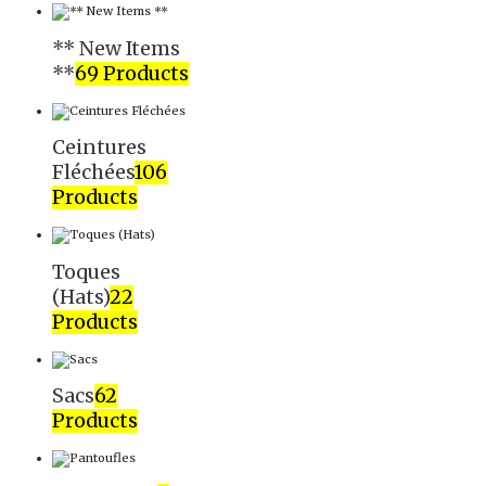
** New Items
**
69 Products
Ceintures
Fléchées
106
Products
Toques
(Hats)
22
Products
Sacs
62
Products