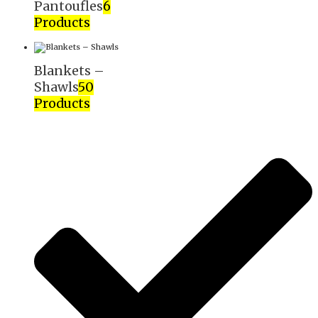
Pantoufles
6
Products
Blankets –
Shawls
50
Products