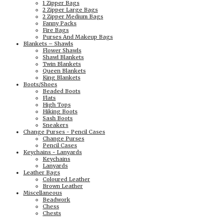
1 Zipper Bags
2 Zipper Large Bags
2 Zipper Medium Bags
Fanny Packs
Fire Bags
Purses And Makeup Bags
Blankets – Shawls
Flower Shawls
Shawl Blankets
Twin Blankets
Queen Blankets
King Blankets
Boots/Shoes
Beaded Boots
Flats
High Tops
Hiking Boots
Sash Boots
Sneakers
Change Purses - Pencil Cases
Change Purses
Pencil Cases
Keychains - Lanyards
Keychains
Lanyards
Leather Bags
Coloured Leather
Brown Leather
Miscellaneous
Beadwork
Chess
Chests