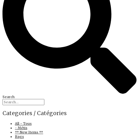
Search
Categories / Catégories
All - Tous
- Métis
** New Items **
Bags