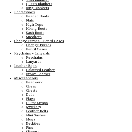
Queen Blankets
King Blankets
Boots/Shoes
Beaded Boots
Flats
High Tops
Hiking Boots
Sash Boots
Sneakers
Change Purses - Pencil Cases
Change Purses
Pencil Cases
Keychains - Lanyards
Keychains
Lanyards
Leather Bags
Coloured Leather
Brown Leather
Miscellaneous
Beadwork
Chess
Chests
Dolls
Flags
Guitar Straps
Jewellery
Leather Belts
Mini Sashes
Mugs
Neckties
Pins
Slippers