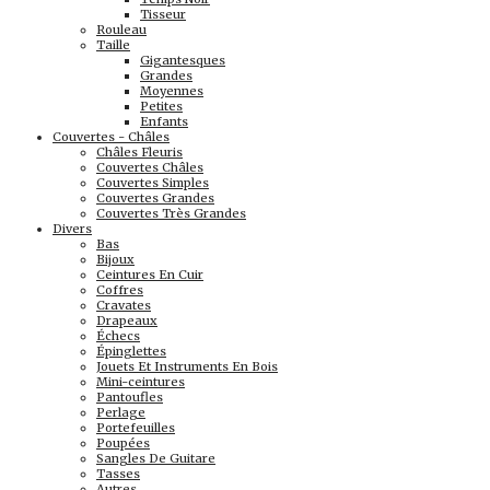
Tisseur
Rouleau
Taille
Gigantesques
Grandes
Moyennes
Petites
Enfants
Couvertes - Châles
Châles Fleuris
Couvertes Châles
Couvertes Simples
Couvertes Grandes
Couvertes Très Grandes
Divers
Bas
Bijoux
Ceintures En Cuir
Coffres
Cravates
Drapeaux
Échecs
Épinglettes
Jouets Et Instruments En Bois
Mini-ceintures
Pantoufles
Perlage
Portefeuilles
Poupées
Sangles De Guitare
Tasses
Autres