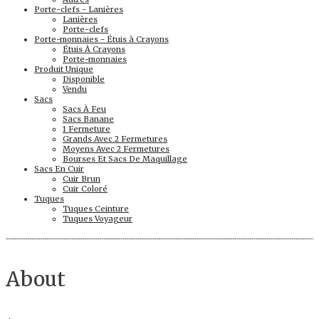
Porte-clefs - Lanières
Lanières
Porte-clefs
Porte-monnaies - Étuis à Crayons
Étuis À Crayons
Porte-monnaies
Produit Unique
Disponible
Vendu
Sacs
Sacs À Feu
Sacs Banane
1 Fermeture
Grands Avec 2 Fermetures
Moyens Avec 2 Fermetures
Bourses Et Sacs De Maquillage
Sacs En Cuir
Cuir Brun
Cuir Coloré
Tuques
Tuques Ceinture
Tuques Voyageur
About