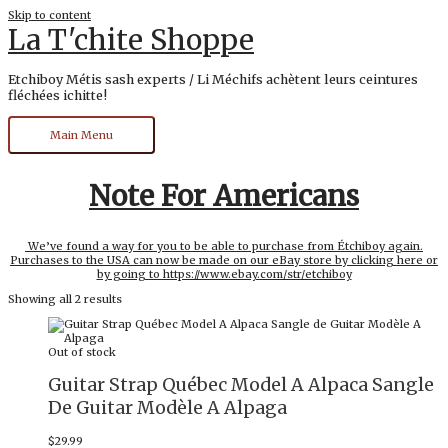
Skip to content
La T'chite Shoppe
Etchiboy Métis sash experts / Li Méchifs achètent leurs ceintures
fléchées ichitte!
Main Menu
Note For Americans
We’ve found a way for you to be able to purchase from Étchiboy again.
Purchases to the USA can now be made on our eBay store by clicking here or
by going to https://www.ebay.com/str/etchiboy
Showing all 2 results
Out of stock
Guitar Strap Québec Model A Alpaca Sangle
De Guitar Modèle A Alpaga
$
29.99