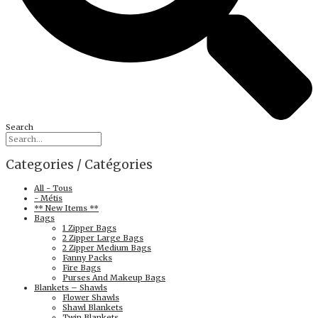
Search
Categories / Catégories
All - Tous
- Métis
** New Items **
Bags
1 Zipper Bags
2 Zipper Large Bags
2 Zipper Medium Bags
Fanny Packs
Fire Bags
Purses And Makeup Bags
Blankets – Shawls
Flower Shawls
Shawl Blankets
Twin Blankets