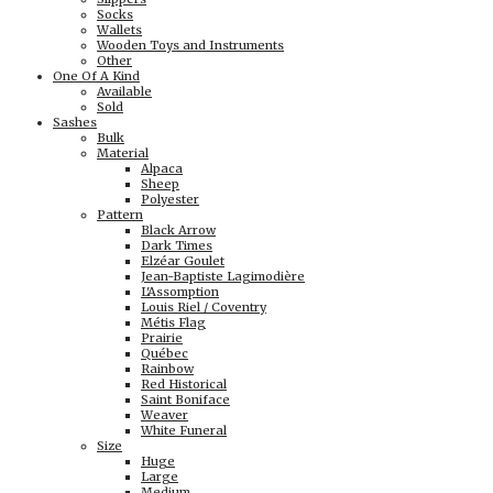
Socks
Wallets
Wooden Toys and Instruments
Other
One Of A Kind
Available
Sold
Sashes
Bulk
Material
Alpaca
Sheep
Polyester
Pattern
Black Arrow
Dark Times
Elzéar Goulet
Jean-Baptiste Lagimodière
L'Assomption
Louis Riel / Coventry
Métis Flag
Prairie
Québec
Rainbow
Red Historical
Saint Boniface
Weaver
White Funeral
Size
Huge
Large
Medium