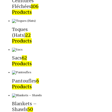
Ceintures
Fléchées
106
Products
Toques
(Hats)
22
Products
Sacs
62
Products
Pantoufles
6
Products
Blankets –
Shawls
50