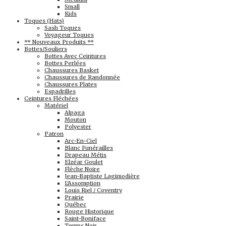
Small
Kids
Toques (Hats)
Sash Toques
Voyageur Toques
** Nouveaux Produits **
Bottes/Souliers
Bottes Avec Ceintures
Bottes Perlées
Chaussures Basket
Chaussures de Randonnée
Chaussures Plates
Espadrilles
Ceintures Fléchées
Matériel
Alpaga
Mouton
Polyester
Patron
Arc-En-Ciel
Blanc Funérailles
Drapeau Métis
Elzéar Goulet
Flèche Noire
Jean-Baptiste Lagimodière
L'Assomption
Louis Riel / Coventry
Prairie
Québec
Rouge Historique
Saint-Boniface
Temps Noir