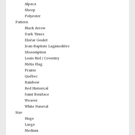
Alpaca
Sheep
Polyester
Pattern
Black Arrow
Dark Times
Elzéar Goulet
Jean-Baptiste Lagimodière
L'Assomption
Louis Riel / Coventry
Métis Flag
Prairie
Québec
Rainbow
Red Historical
Saint Boniface
Weaver
White Funeral
Size
Huge
Large
Medium