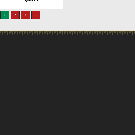
1
2
3
→