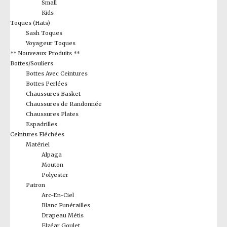
Small
Kids
Toques (Hats)
Sash Toques
Voyageur Toques
** Nouveaux Produits **
Bottes/Souliers
Bottes Avec Ceintures
Bottes Perlées
Chaussures Basket
Chaussures de Randonnée
Chaussures Plates
Espadrilles
Ceintures Fléchées
Matériel
Alpaga
Mouton
Polyester
Patron
Arc-En-Ciel
Blanc Funérailles
Drapeau Métis
Elzéar Goulet