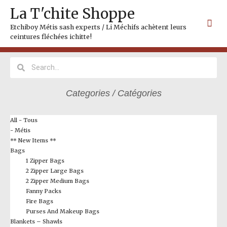
Skip
Mai
La T'chite Shoppe
to
Me
content
Etchiboy Métis sash experts / Li Méchifs achètent leurs
ceintures fléchées ichitte!
Search
Search
Categories / Catégories
All - Tous
- Métis
** New Items **
Bags
1 Zipper Bags
2 Zipper Large Bags
2 Zipper Medium Bags
Fanny Packs
Fire Bags
Purses And Makeup Bags
Blankets – Shawls