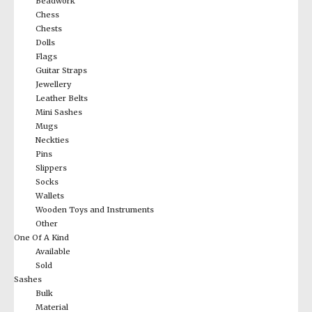
Beadwork
Chess
Chests
Dolls
Flags
Guitar Straps
Jewellery
Leather Belts
Mini Sashes
Mugs
Neckties
Pins
Slippers
Socks
Wallets
Wooden Toys and Instruments
Other
One Of A Kind
Available
Sold
Sashes
Bulk
Material