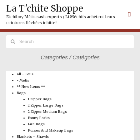
Skip
Mai
La T'chite Shoppe
to
Me
content
Etchiboy Métis sash experts / Li Méchifs achètent leurs
ceintures fléchées ichitte!
Search
Search
Categories / Catégories
All - Tous
- Métis
** New Items **
Bags
1 Zipper Bags
2 Zipper Large Bags
2 Zipper Medium Bags
Fanny Packs
Fire Bags
Purses And Makeup Bags
Blankets – Shawls