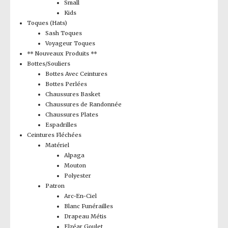
Small
Kids
Toques (Hats)
Sash Toques
Voyageur Toques
** Nouveaux Produits **
Bottes/Souliers
Bottes Avec Ceintures
Bottes Perlées
Chaussures Basket
Chaussures de Randonnée
Chaussures Plates
Espadrilles
Ceintures Fléchées
Matériel
Alpaga
Mouton
Polyester
Patron
Arc-En-Ciel
Blanc Funérailles
Drapeau Métis
Elzéar Goulet