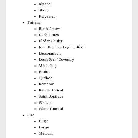
Alpaca
Sheep
Polyester
Pattern
Black Arrow
Dark Times
Elzéar Goulet
Jean-Baptiste Lagimodière
L'Assomption
Louis Riel / Coventry
Métis Flag
Prairie
Québec
Rainbow
Red Historical
Saint Boniface
Weaver
White Funeral
Size
Huge
Large
Medium