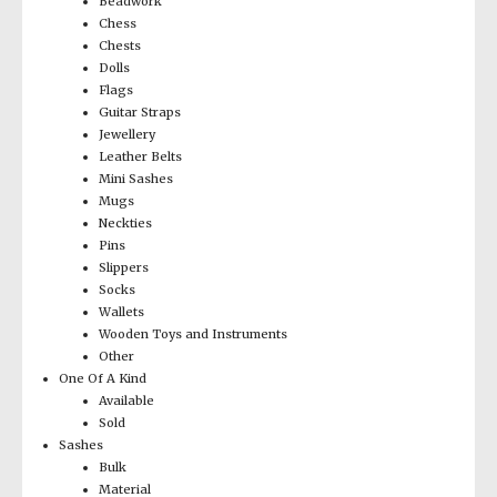
Beadwork
Chess
Chests
Dolls
Flags
Guitar Straps
Jewellery
Leather Belts
Mini Sashes
Mugs
Neckties
Pins
Slippers
Socks
Wallets
Wooden Toys and Instruments
Other
One Of A Kind
Available
Sold
Sashes
Bulk
Material