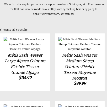
We’ve found a way for you to be able to purchase from Étchiboy again. Purchases to
the USA can now be made on our eBay store by clicking here or by going to
https://www.ebay.com/str/etchiboy
Showing all 6 results
Métis Sash Weaver
Métis Sash Weaver
Large Alpaca Ceinture
Medium Sheep
Fléchée Tisseur
Ceinture Fléchée
Grande Alpaga
Tisseur Moyenne
$
114.99
Mouton
$
99.99