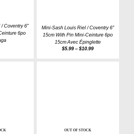
 / Coventry 6″
Mini-Sash Louis Riel / Coventry 6″
Ceinture 6po
15cm With Pin Mini-Ceinture 6po
aga
15cm Avec Épinglette
$
5.99
–
$
10.99
Price
range:
$5.99
through
$10.99
OCK
OUT OF STOCK