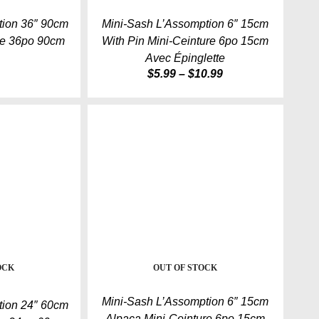
tion 36″ 90cm
Mini-Sash L’Assomption 6″ 15cm
re 36po 90cm
With Pin Mini-Ceinture 6po 15cm
a
Avec Épinglette
$
5.99
–
$
10.99
OCK
OUT OF STOCK
Mini-Sash L’Assomption 6″ 15cm
tion 24″ 60cm
Alpaca Mini-Ceinture 6po 15cm