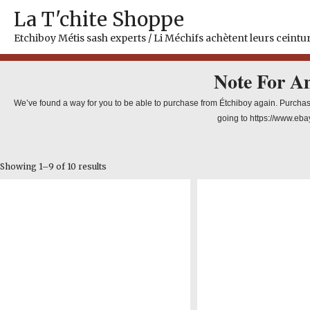
Skip
La T'chite Shoppe
to
content
Etchiboy Métis sash experts / Li Méchifs achètent leurs ceintur
Note For A
We’ve found a way for you to be able to purchase from Étchiboy again. Purchas
going to https://www.eba
Showing 1–9 of 10 results