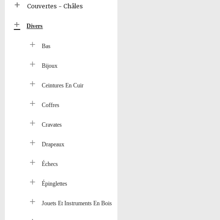
Couvertes - Châles
Divers
Bas
Bijoux
Ceintures En Cuir
Coffres
Cravates
Drapeaux
Échecs
Épinglettes
Jouets Et Instruments En Bois