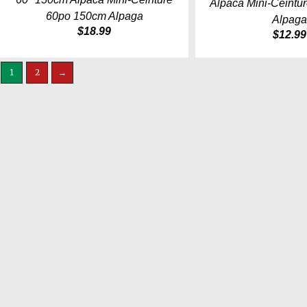
Alpaca Mini-Ceintu
60po 150cm Alpaga
Alpag
$
18.99
$
12.99
1
2
→