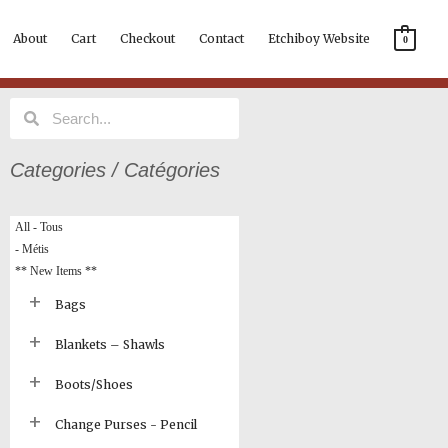
About
Cart
Checkout
Contact
Etchiboy Website
0
Search
Search
Categories / Catégories
All - Tous
- Métis
** New Items **
Bags
Blankets – Shawls
Boots/Shoes
Change Purses - Pencil