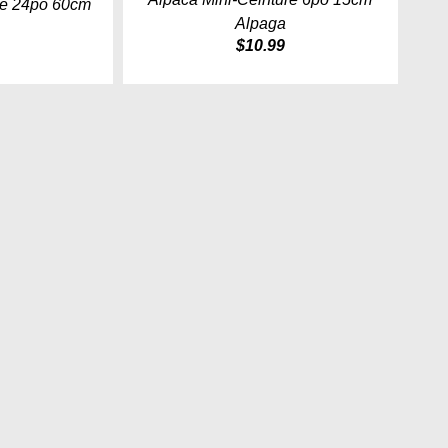
re 24po 60cm
Alpaga
a
$
10.99