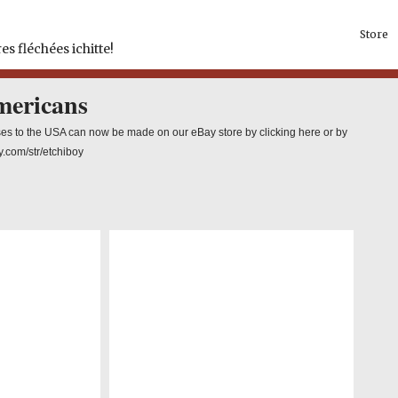
Store
es fléchées ichitte!
mericans
es to the USA can now be made on our eBay store by clicking here or by
y.com/str/etchiboy
Price
range:
$5.99
through
$10.99