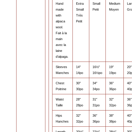
Hand
Extra
Small
Medium
Lar
made
Small
Petit
Moyen
Gr
with
Très
alpaca
Petit
wool.
Fait à la
main
avec la
laine
d’alpaga.
Sleeves
14″
16½”
19″
20″
Manches
14po
16½po
19po
20
Chest
30″
34″
36″
40″
Poitrine
30po
34po
36po
40
Waist
28″
31″
32″
36″
Taille
28po
31po
32po
36
Hips
32″
36″
38″
40″
Hanches
32po
36po
38po
40
Length
20½”
22½”
28½”
30″