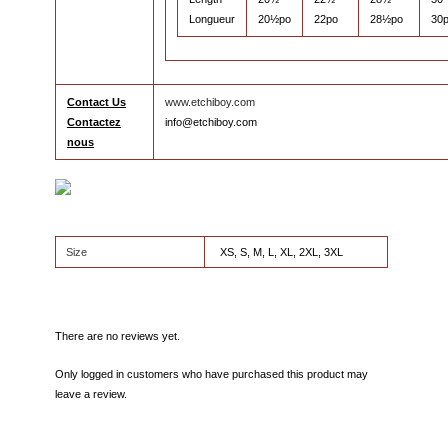
Longueur
20½po
22po
28½po
30
Contact Us
www.etchiboy.com
Contactez
info@etchiboy.com
nous
Size
XS, S, M, L, XL, 2XL, 3XL
There are no reviews yet.
Only logged in customers who have purchased this product may
leave a review.