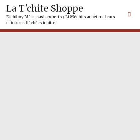
Skip
Mai
La T'chite Shoppe
to
Me
content
Etchiboy Métis sash experts / Li Méchifs achètent leurs
ceintures fléchées ichitte!