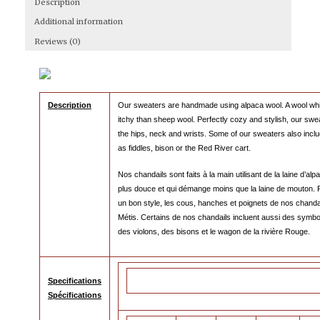
Description
Additional information
Reviews (0)
Description
Our sweaters are handmade using alpaca wool. A wool whic
itchy than sheep wool. Perfectly cozy and stylish, our sweat
the hips, neck and wrists. Some of our sweaters also inclu
as fiddles, bison or the Red River cart.
Nos chandails sont faits à la main utilisant de la laine d’a
plus douce et qui démange moins que la laine de mouton. P
un bon style, les cous, hanches et poignets de nos chanda
Métis. Certains de nos chandails incluent aussi des symbol
des violons, des bisons et le wagon de la rivière Rouge.
Specifications
Spécifications