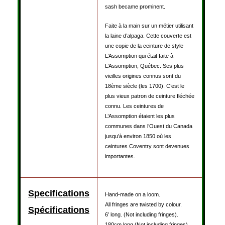
sash became prominent.
Faite à la main sur un métier utilisant
la laine d’alpaga. Cette couverte est
une copie de la ceinture de style
L’Assomption qui était faite à
L’Assomption, Québec. Ses plus
vieilles origines connus sont du
18ème siècle (les 1700). C’est le
plus vieux patron de ceinture fléchée
connu. Les ceintures de
L’Assomption étaient les plus
communes dans l’Ouest du Canada
jusqu’à environ 1850 où les
ceintures Coventry sont devenues
importantes.
Specifications
Hand-made on a loom.
All fringes are twisted by colour.
Spécifications
6′ long. (Not including fringes).
180cm long (Not including fringes).