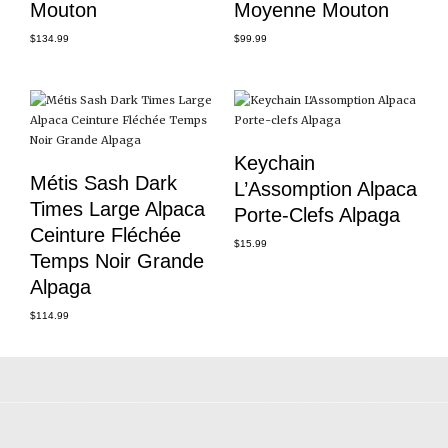
Mouton
Moyenne Mouton
$
134.99
$
99.99
Keychain
Métis Sash Dark
L’Assomption Alpaca
Times Large Alpaca
Porte-Clefs Alpaga
Ceinture Fléchée
$
15.99
Temps Noir Grande
Alpaga
$
114.99