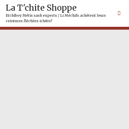
Skip
Mai
La T'chite Shoppe
to
Me
content
Etchiboy Métis sash experts / Li Méchifs achètent leurs
ceintures fléchées ichitte!