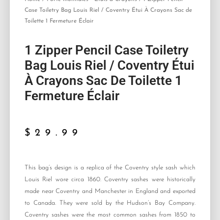
Case Toiletry Bag Louis Riel / Coventry Étui À Crayons Sac de
Toilette 1 Fermeture Éclair
1 Zipper Pencil Case Toiletry
Bag Louis Riel / Coventry Étui
À Crayons Sac De Toilette 1
Fermeture Éclair
$
29.99
This bag’s design is a replica of the Coventry style sash which
Louis Riel wore circa 1860. Coventry sashes were historically
made near Coventry and Manchester in England and exported
to Canada. They were sold by the Hudson’s Bay Company.
Coventry sashes were the most common sashes from 1850 to