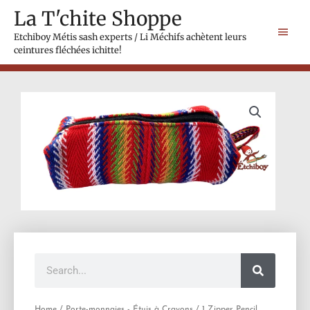
Skip
Main
La T'chite Shoppe
to
Men
content
Etchiboy Métis sash experts / Li Méchifs achètent leurs
ceintures fléchées ichitte!
Search
Home
/
Porte-monnaies - Étuis à Crayons
/ 1 Zipper Pencil