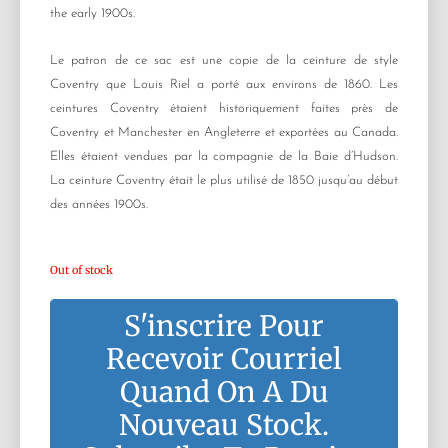
the early 1900s.
Le patron de ce sac est une copie de la ceinture de style
Coventry que Louis Riel a porté aux environs de 1860. Les
ceintures Coventry étaient historiquement faites près de
Coventry et Manchester en Angleterre et exportées au Canada.
Elles étaient vendues par la compagnie de la Baie d’Hudson.
La ceinture Coventry était le plus utilisé de 1850 jusqu’au début
des années 1900s.
Out of stock
S'inscrire Pour
Recevoir Courriel
Quand On A Du
Nouveau Stock.