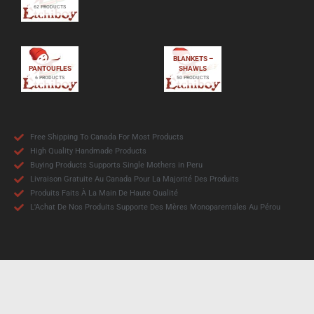
62 PRODUCTS
BLANKETS –
PANTOUFLES
SHAWLS
6 PRODUCTS
50 PRODUCTS
Free Shipping To Canada For Most Products
High Quality Handmade Products
Buying Products Supports Single Mothers in Peru
Livraison Gratuite Au Canada Pour La Majorité Des Produits
Produits Faits À La Main De Haute Qualité
L'Achat De Nos Produits Supporte Des Mères Monoparentales Au Pérou
ETCHIBOY 2025 © ALL RIGHTS RESERVED.