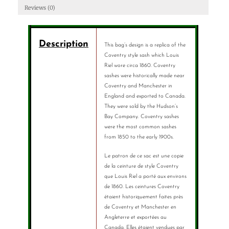
Reviews (0)
Description
This bag’s design is a replica of the
Coventry style sash which Louis
Riel wore circa 1860. Coventry
sashes were historically made near
Coventry and Manchester in
England and exported to Canada.
They were sold by the Hudson’s
Bay Company. Coventry sashes
were the most common sashes
from 1850 to the early 1900s.
Le patron de ce sac est une copie
de la ceinture de style Coventry
que Louis Riel a porté aux environs
de 1860. Les ceintures Coventry
étaient historiquement faites près
de Coventry et Manchester en
Angleterre et exportées au
Canada. Elles étaient vendues par