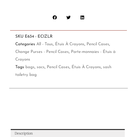
SKU
E634 - EC1ZLR
Categories
All - Tous
,
Étuis À Crayons
,
Pencil Cases
,
Change Purses - Pencil Cases
,
Porte-monnaies - Étuis à
Crayons
Tags
bags
,
sacs
,
Pencil Cases
,
Étuis À Crayons
,
sash
toiletry bag
Description