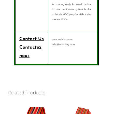
la compagnie de la Baie d’Hudson.
La ceinture Coventry était le plus
utilisé de 1850 jusqu’au début des
années 1900s.
Contact Us
www.etchiboy.com
info@etchiboy.com
Contactez
nous
Related Products