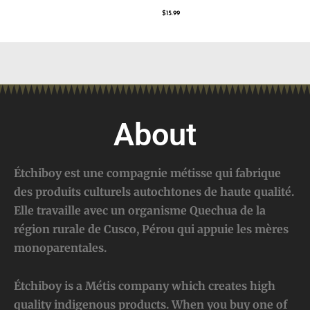
$
15.99
About
Étchiboy est une compagnie métisse qui fabrique
des produits culturels autochtones de haute qualité.
Elle travaille avec un organisme Quechua de la
région rurale de Cusco, Pérou qui appuie les mères
monoparentales.
Étchiboy is a Métis company which creates high
quality indigenous products. When you buy one of