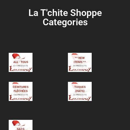
La T'chite Shoppe
Categories​
** NEW
ALL - TOUS
ITEMS **
611 PRODUCTS
69 PRODUCTS
CEINTURES
TOQUES
FLÉCHÉES
(HATS)
106 PRODUCTS
22 PRODUCTS
SACS