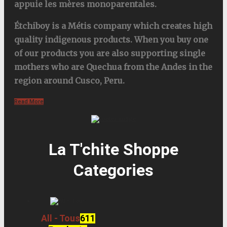
appuie les mères monoparentales.
Étchiboy is a Métis company which creates high
quality indigenous products. When you buy one
of our products you are also supporting single
mothers who are Quechua from the Andes in the
region around Cusco, Peru.
Read More
La T'chite Shoppe
Categories​
All - Tous
611