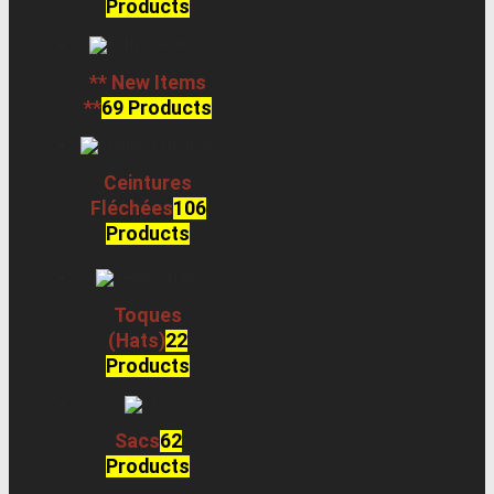
Products
** New Items
**
69 Products
Ceintures
Fléchées
106
Products
Toques
(Hats)
22
Products
Sacs
62
Products