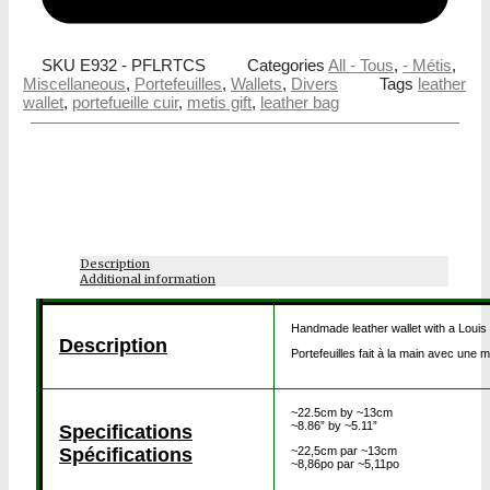
SKU
E932 - PFLRTCS
Categories
All - Tous
,
- Métis
,
Miscellaneous
,
Portefeuilles
,
Wallets
,
Divers
Tags
leather
wallet
,
portefueille cuir
,
metis gift
,
leather bag
Description
Additional information
Handmade leather wallet with a Louis 
Description
Portefeuilles fait à la main avec une 
~22.5cm by ~13cm
~8.86” by ~5.11”
Specifications
~22,5cm par ~13cm
Spécifications
~8,86po par ~5,11po