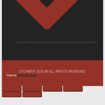
L'Achat De Nos Produits Supporte Des Mères Monoparentales Au Pérou
ETCHIBOY 2025 © ALL RIGHTS RESERVED.
Made By
Marko Karakaš