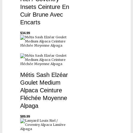
Insets Ceinture En
Cuir Brune Avec
Encarts
$
34.99
Métis Sash Elzéar
Goulet Medium
Alpaca Ceinture
Fléchée Moyenne
Alpaga
$
89.99