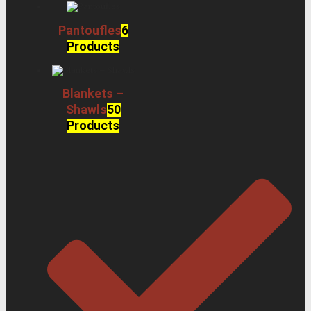
Pantoufles
6
Products
Blankets –
Shawls
50
Products