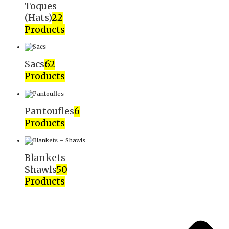
Toques
(Hats)
22
Products
Sacs
62
Products
Pantoufles
6
Products
Blankets –
Shawls
50
Products