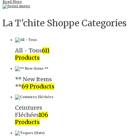
Read More
La T'chite Shoppe Categories​
All - Tous
611
Products
** New Items
**
69 Products
Ceintures
Fléchées
106
Products