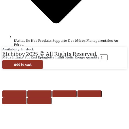
L'Achat De Nos Produits Supporte Des Mères Monoparentales Au
Pérou
Availability:
In stock
Etchiboy 2025 © All Rights Reserved.
Métis Infinity Pin Red Épinglette Infini Métis Rouge quantity
Made By
Marko Karakaš
Add to cart