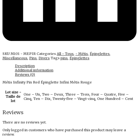
SKU
M101 - MEPIR
Categories
All - Tous
,
- Métis
,
Épinglettes
,
Miscellaneous
,
Pins
,
Divers
Tags
pins
,
Épinglettes
Description
Additional information
Reviews (0)
Métis Infinity Pin Red Épinglette Infini Métis Rouge
Lot size -
One – Un, Two – Deux, Three – Trois, Four – Quatre, Five –
Taille de
Cinq, Ten – Dix, Twenty-five – Vingt-cinq, One Hundred – Cent
lot
Reviews
There are no reviews yet.
Only logged in customers who have purchased this product may leave a
review.