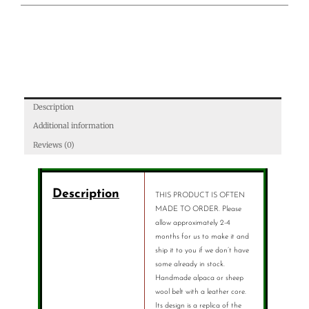
Description
Additional information
Reviews (0)
Description
THIS PRODUCT IS OFTEN
MADE TO ORDER. Please
allow approximately 2-4
months for us to make it and
ship it to you if we don’t have
some already in stock.
Handmade alpaca or sheep
wool belt with a leather core.
Its design is a replica of the