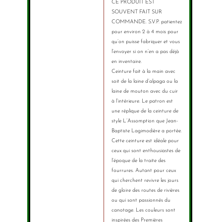
CE PRODUIT EST
SOUVENT FAIT SUR
COMMANDE. S.V.P. patientez
pour environ 2 à 4 mois pour
qu’on puisse fabriquer et vous
l’envoyer si on n’en a pas déjà
en inventaire.
Ceinture fait à la main avec
soit de la laine d’alpaga ou la
laine de mouton avec du cuir
à l’intérieure. Le patron est
une réplique de la ceinture de
style L’Assomption que Jean-
Baptiste Lagimodière a portée.
Cette ceinture est idéale pour
ceux qui sont enthousiastes de
l’époque de la traite des
fourrures. Autant pour ceux
qui cherchent revivre les jours
de gloire des routes de rivières
ou qui sont passionnés du
canotage. Les couleurs sont
inspirées des Premières