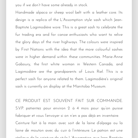
you if we don’t have some already in stock.
Handmade alpaca or sheep wool belt with a leather core. Its
design is a replica of the L’Assomption style sash which Jean-
Baptiste Lagimodière wore. This is a great sash to celebrate the
fur trading era and for canoe enthusiasts who want to relive
the glory days of the river highways. The colours were inspired
by First Nations with the idea that the more colourful sashes
were in higher demand within these communities. Marie-Anne
Gaboury, the first white woman in Western Canada, and
Lagimodière are the grandparents of Louis Riel. This is a
perfect sash for anyone related to them. Lagimodière’s original
sash is currently on display at the Manitoba Museum.
CE PRODUIT EST SOUVENT FAIT SUR COMMANDE.
S.V.P. patientez pour environ 2 à 4 mois pour qu’on puisse
fabriquer et vous l’envoyer si on n’en a pas déjà en inventaire.
Ceinture fait à la main avec soit de la laine d’alpaga ou la
laine de mouton avec du cuir à l’intérieure. Le patron est une
réplique de la ceinture de style L’Assomption que Jean-Baptiste