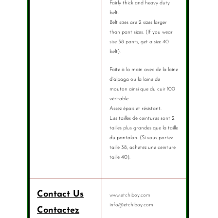
Fairly thick and heavy duty
belt.
Belt sizes are 2 sizes larger
than pant sizes. (If you wear
size 38 pants, get a size 40
belt).
Faite à la main avec de la laine
d’alpaga ou la laine de
mouton ainsi que du cuir 100
véritable.
Assez épais et résistant.
Les tailles de ceintures sont 2
tailles plus grandes que la taille
du pantalon. (Si vous portez
taille 38, achetez une ceinture
taille 40).
Contact Us
www.etchiboy.com
info@etchiboy.com
Contactez