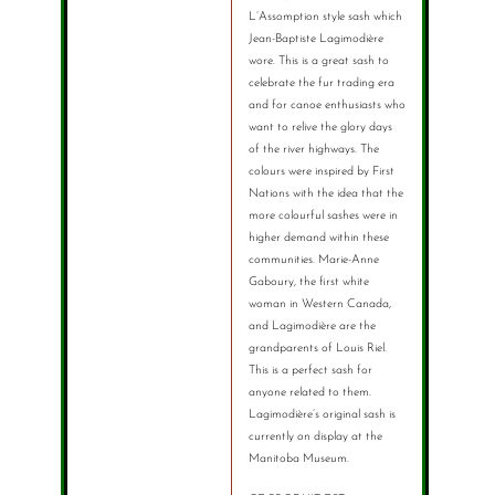
L’Assomption style sash which
Jean-Baptiste Lagimodière
wore. This is a great sash to
celebrate the fur trading era
and for canoe enthusiasts who
want to relive the glory days
of the river highways. The
colours were inspired by First
Nations with the idea that the
more colourful sashes were in
higher demand within these
communities. Marie-Anne
Gaboury, the first white
woman in Western Canada,
and Lagimodière are the
grandparents of Louis Riel.
This is a perfect sash for
anyone related to them.
Lagimodière’s original sash is
currently on display at the
Manitoba Museum.