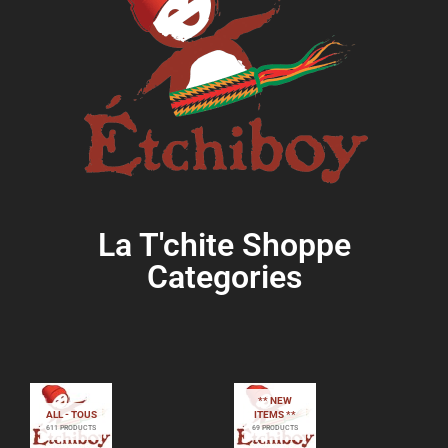
La T'chite Shoppe
Categories​
** NEW
ALL - TOUS
ITEMS **
611 PRODUCTS
69 PRODUCTS