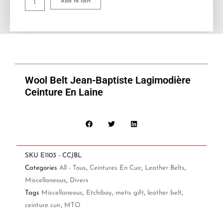
Add to cart
Ceinture
En
Laine
quantity
Wool Belt Jean-Baptiste Lagimodière
Ceinture En Laine
SKU
E1103 - CCJBL
Categories
All - Tous
,
Ceintures En Cuir
,
Leather Belts
,
Miscellaneous
,
Divers
Tags
Miscellaneous
,
Etchiboy
,
metis gift
,
leather belt
,
ceinture cuir
,
MTO