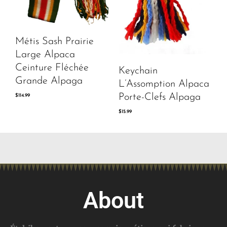
Métis Sash Prairie
Large Alpaca
Ceinture Fléchée
Keychain
Grande Alpaga
L’Assomption Alpaca
Porte-Clefs Alpaga
$
114.99
$
15.99
About