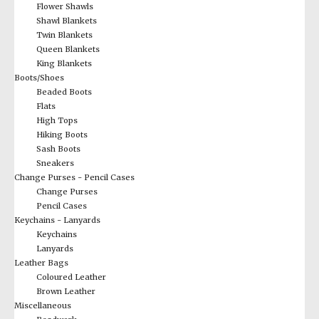
Flower Shawls
Shawl Blankets
Twin Blankets
Queen Blankets
King Blankets
Boots/Shoes
Beaded Boots
Flats
High Tops
Hiking Boots
Sash Boots
Sneakers
Change Purses - Pencil Cases
Change Purses
Pencil Cases
Keychains - Lanyards
Keychains
Lanyards
Leather Bags
Coloured Leather
Brown Leather
Miscellaneous