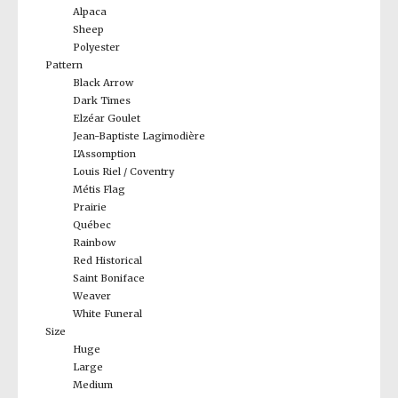
Alpaca
Sheep
Polyester
Pattern
Black Arrow
Dark Times
Elzéar Goulet
Jean-Baptiste Lagimodière
L'Assomption
Louis Riel / Coventry
Métis Flag
Prairie
Québec
Rainbow
Red Historical
Saint Boniface
Weaver
White Funeral
Size
Huge
Large
Medium