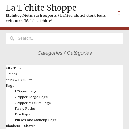
Skip
Mai
La T'chite Shoppe
to
Me
content
Etchiboy Métis sash experts / Li Méchifs achètent leurs
ceintures fléchées ichitte!
Search
Search
Categories / Catégories
All - Tous
- Métis
** New Items **
Bags
1 Zipper Bags
2 Zipper Large Bags
2 Zipper Medium Bags
Fanny Packs
Fire Bags
Purses And Makeup Bags
Blankets – Shawls