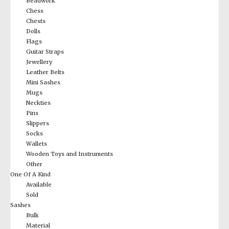
Beadwork
Chess
Chests
Dolls
Flags
Guitar Straps
Jewellery
Leather Belts
Mini Sashes
Mugs
Neckties
Pins
Slippers
Socks
Wallets
Wooden Toys and Instruments
Other
One Of A Kind
Available
Sold
Sashes
Bulk
Material