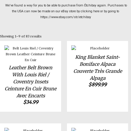
We’ve found a way for you to be able to purchase from Étchiboy again. Purchases to
the USA can now be made on our eBay store by clicking here or by going to
https://www.ebay.com/str/etchiboy
Showing 1–9 of 83 results
King Blanket Saint-
Boniface Alpaca
Leather Belt Brown
Couverte Très Grande
With Louis Riel /
Alpaga
Coventry Insets
$
899.99
Ceinture En Cuir Brune
Avec Encarts
$
34.99