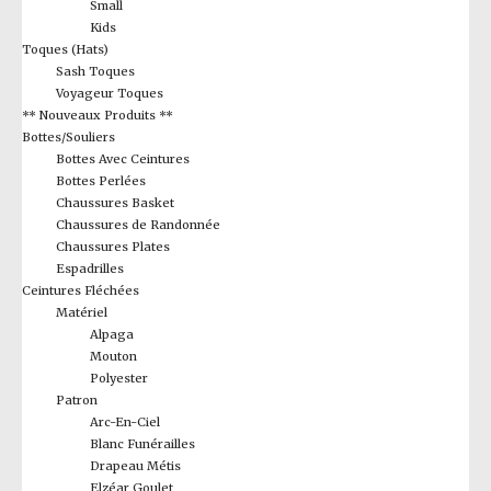
Small
Kids
Toques (Hats)
Sash Toques
Voyageur Toques
** Nouveaux Produits **
Bottes/Souliers
Bottes Avec Ceintures
Bottes Perlées
Chaussures Basket
Chaussures de Randonnée
Chaussures Plates
Espadrilles
Ceintures Fléchées
Matériel
Alpaga
Mouton
Polyester
Patron
Arc-En-Ciel
Blanc Funérailles
Drapeau Métis
Elzéar Goulet