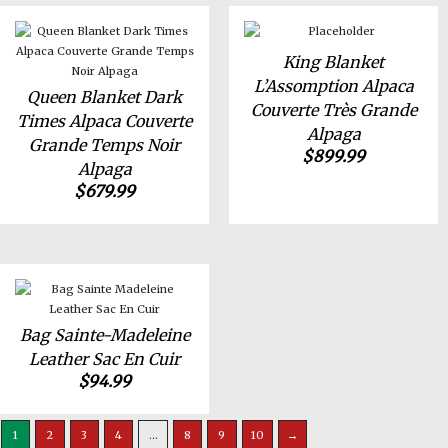
King Blanket
L’Assomption Alpaca
Queen Blanket Dark
Couverte Très Grande
Times Alpaca Couverte
Alpaga
Grande Temps Noir
$
899.99
Alpaga
$
679.99
Bag Sainte-Madeleine
Leather Sac En Cuir
$
94.99
1
2
3
4
…
8
9
10
→