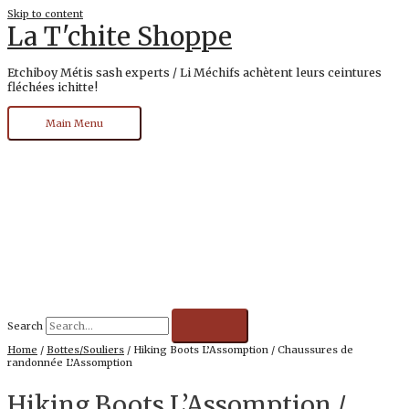
Skip to content
La T'chite Shoppe
Etchiboy Métis sash experts / Li Méchifs achètent leurs ceintures
fléchées ichitte!
Main Menu
Search
Home
/
Bottes/Souliers
/ Hiking Boots L’Assomption / Chaussures de
randonnée L’Assomption
Hiking Boots L’Assomption /