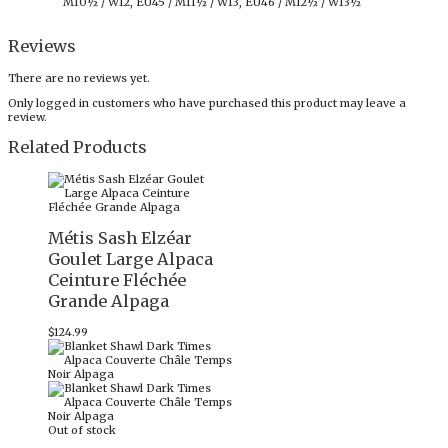
M10½ / W12, EU45 / M11½ / W13, EU46 / M12½ / W13½
Reviews
There are no reviews yet.
Only logged in customers who have purchased this product may leave a
review.
Related Products
Métis Sash Elzéar
Goulet Large Alpaca
Ceinture Fléchée
Grande Alpaga
$
124.99
Out of stock