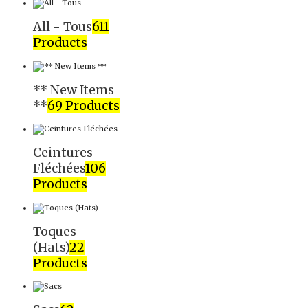
All - Tous
611
Products
** New Items
**
69 Products
Ceintures
Fléchées
106
Products
Toques
(Hats)
22
Products