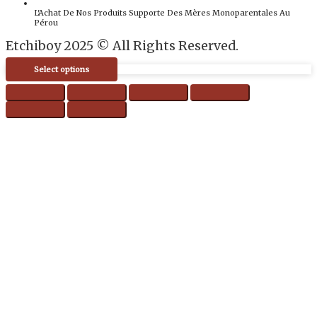
L'Achat De Nos Produits Supporte Des Mères Monoparentales Au
Pérou
Etchiboy 2025 © All Rights Reserved.
Made By
Select options
Marko Karakaš