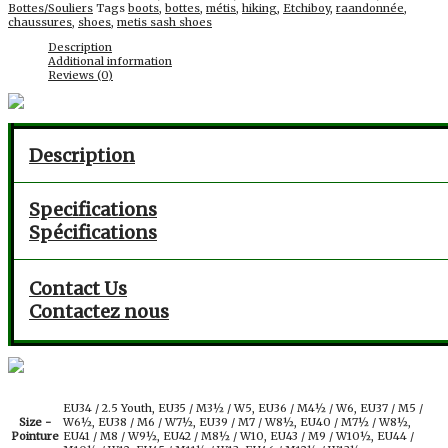
Bottes/Souliers
Tags
boots
,
bottes
,
métis
,
hiking
,
Etchiboy
,
raandonnée
,
chaussures
,
shoes
,
metis sash shoes
Description
Additional information
Reviews (0)
Description
Specifications
Spécifications
Contact Us
Contactez nous
EU34 / 2.5 Youth, EU35 / M3½ / W5, EU36 / M4½ / W6, EU37 / M5 /
W6½, EU38 / M6 / W7½, EU39 / M7 / W8½, EU40 / M7½ / W8½,
Size -
EU41 / M8 / W9½, EU42 / M8½ / W10, EU43 / M9 / W10½, EU44 /
Pointure