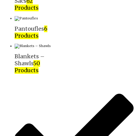
Sacs
62
Products
Pantoufles
6
Products
Blankets –
Shawls
50
Products