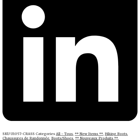
SKU
U1057-CRASS
Categories
All - Tous
,
** New Items **
,
Hiking Boots
,
Chaussures de Randonnée
,
Boots/Shoes
,
** Nouveaux Produits **
,