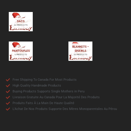
SACS
62 PRODUCTS
BLANKETS –
PANTOUFLES
SHAWLS
6 PRODUCTS
50 PRODUCTS
Free Shipping To Canada For Most Products
High Quality Handmade Products
Buying Products Supports Single Mothers in Peru
Livraison Gratuite Au Canada Pour La Majorité Des Produits
Produits Faits À La Main De Haute Qualité
L'Achat De Nos Produits Supporte Des Mères Monoparentales Au Pérou