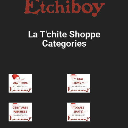
La T'chite Shoppe
Categories​
** NEW
ALL - TOUS
ITEMS **
611 PRODUCTS
69 PRODUCTS
CEINTURES
TOQUES
FLÉCHÉES
(HATS)
106 PRODUCTS
22 PRODUCTS