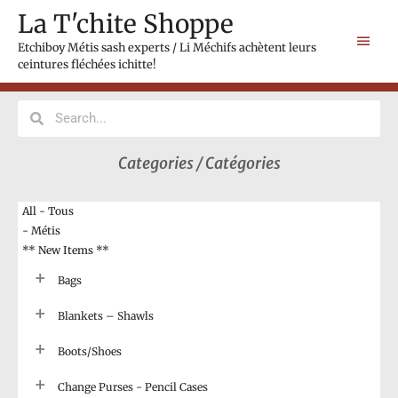
Skip
Main
La T'chite Shoppe
to
Men
content
Etchiboy Métis sash experts / Li Méchifs achètent leurs
ceintures fléchées ichitte!
Search
Search
Categories / Catégories
All - Tous
- Métis
** New Items **
Bags
Blankets – Shawls
Boots/Shoes
Change Purses - Pencil Cases