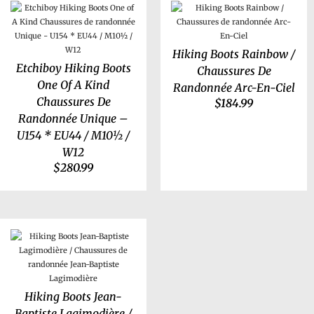
Hiking Boots Rainbow /
Etchiboy Hiking Boots
Chaussures De
One Of A Kind
Randonnée Arc-En-Ciel
Chaussures De
$
184.99
Randonnée Unique –
U154 * EU44 / M10½ /
W12
$
280.99
Hiking Boots Jean-
Baptiste Lagimodière /