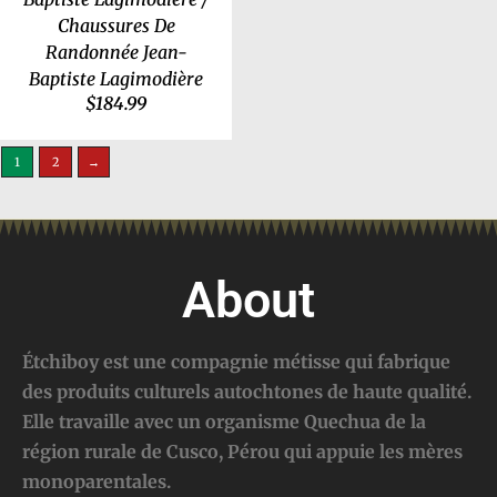
Chaussures De
Randonnée Jean-
Baptiste Lagimodière
$
184.99
1
2
→
About
Étchiboy est une compagnie métisse qui fabrique
des produits culturels autochtones de haute qualité.
Elle travaille avec un organisme Quechua de la
région rurale de Cusco, Pérou qui appuie les mères
monoparentales.