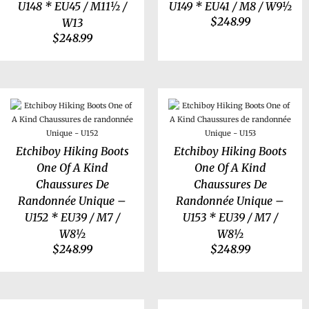
U148 * EU45 / M11½ /
U149 * EU41 / M8 / W9½
$
248.99
W13
$
248.99
Etchiboy Hiking Boots
Etchiboy Hiking Boots
One Of A Kind
One Of A Kind
Chaussures De
Chaussures De
Randonnée Unique –
Randonnée Unique –
U152 * EU39 / M7 /
U153 * EU39 / M7 /
W8½
W8½
$
248.99
$
248.99