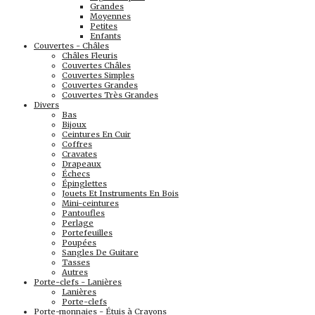
Grandes
Moyennes
Petites
Enfants
Couvertes - Châles
Châles Fleuris
Couvertes Châles
Couvertes Simples
Couvertes Grandes
Couvertes Très Grandes
Divers
Bas
Bijoux
Ceintures En Cuir
Coffres
Cravates
Drapeaux
Échecs
Épinglettes
Jouets Et Instruments En Bois
Mini-ceintures
Pantoufles
Perlage
Portefeuilles
Poupées
Sangles De Guitare
Tasses
Autres
Porte-clefs - Lanières
Lanières
Porte-clefs
Porte-monnaies - Étuis à Crayons