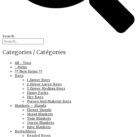
Search
Categories / Catégories
All - Tous
- Métis
** New Items **
Bags
1 Zipper Bags
2 Zipper Large Bags
2 Zipper Medium Bags
Fanny Packs
Fire Bags
Purses And Makeup Bags
Blankets – Shawls
Flower Shawls
Shawl Blankets
Twin Blankets
Queen Blankets
King Blankets
Boots/Shoes
Beaded Boots