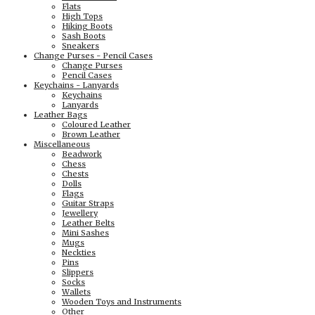
Flats
High Tops
Hiking Boots
Sash Boots
Sneakers
Change Purses - Pencil Cases
Change Purses
Pencil Cases
Keychains - Lanyards
Keychains
Lanyards
Leather Bags
Coloured Leather
Brown Leather
Miscellaneous
Beadwork
Chess
Chests
Dolls
Flags
Guitar Straps
Jewellery
Leather Belts
Mini Sashes
Mugs
Neckties
Pins
Slippers
Socks
Wallets
Wooden Toys and Instruments
Other