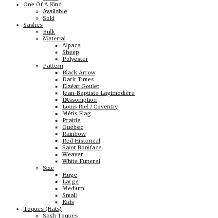
One Of A Kind
Available
Sold
Sashes
Bulk
Material
Alpaca
Sheep
Polyester
Pattern
Black Arrow
Dark Times
Elzéar Goulet
Jean-Baptiste Lagimodière
L'Assomption
Louis Riel / Coventry
Métis Flag
Prairie
Québec
Rainbow
Red Historical
Saint Boniface
Weaver
White Funeral
Size
Huge
Large
Medium
Small
Kids
Toques (Hats)
Sash Toques