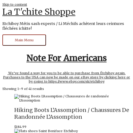
Skip to content
La T'chite Shoppe
Etchiboy Métis sash experts / Li Méchifs achètent leurs ceintures
fléchées ichitte!
Main Menu
Note For Americans
We’ve found a way for you to be able to purchase from Étchiboy again.
Purchases to the USA can now be made on our eBay store by clicking here or
by going to https://www.ebay.com/str/etchiboy
Showing 1–9 of 41 results
Hiking Boots L’Assomption / Chaussures De
Randonnée L’Assomption
$
184.99