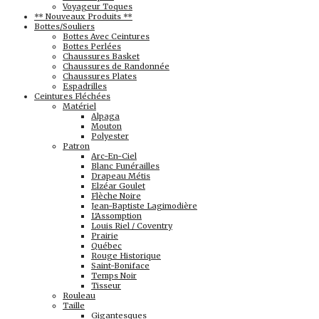
Voyageur Toques
** Nouveaux Produits **
Bottes/Souliers
Bottes Avec Ceintures
Bottes Perlées
Chaussures Basket
Chaussures de Randonnée
Chaussures Plates
Espadrilles
Ceintures Fléchées
Matériel
Alpaga
Mouton
Polyester
Patron
Arc-En-Ciel
Blanc Funérailles
Drapeau Métis
Elzéar Goulet
Flèche Noire
Jean-Baptiste Lagimodière
L'Assomption
Louis Riel / Coventry
Prairie
Québec
Rouge Historique
Saint-Boniface
Temps Noir
Tisseur
Rouleau
Taille
Gigantesques