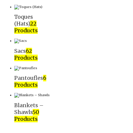
Toques
(Hats)
22
Products
Sacs
62
Products
Pantoufles
6
Products
Blankets –
Shawls
50
Products