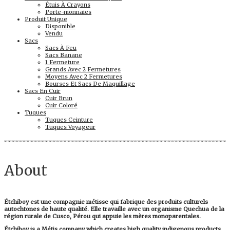
Étuis À Crayons
Porte-monnaies
Produit Unique
Disponible
Vendu
Sacs
Sacs À Feu
Sacs Banane
1 Fermeture
Grands Avec 2 Fermetures
Moyens Avec 2 Fermetures
Bourses Et Sacs De Maquillage
Sacs En Cuir
Cuir Brun
Cuir Coloré
Tuques
Tuques Ceinture
Tuques Voyageur
About
Étchiboy est une compagnie métisse qui fabrique des produits culturels
autochtones de haute qualité. Elle travaille avec un organisme Quechua de la
région rurale de Cusco, Pérou qui appuie les mères monoparentales.
Étchiboy is a Métis company which creates high quality indigenous products.