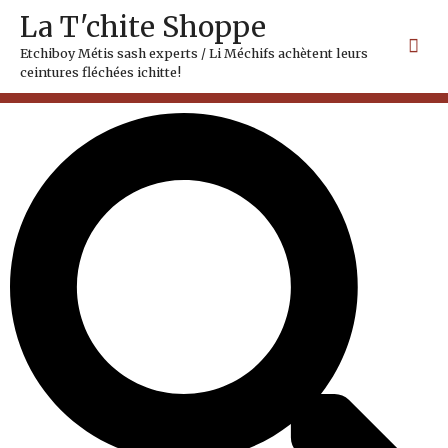
Skip
Mai
La T'chite Shoppe
to
Me
content
Etchiboy Métis sash experts / Li Méchifs achètent leurs
ceintures fléchées ichitte!
Search
Search