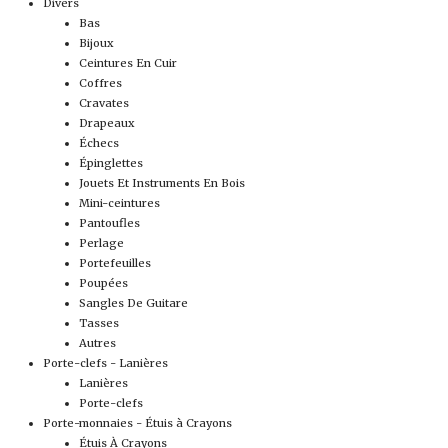
Divers
Bas
Bijoux
Ceintures En Cuir
Coffres
Cravates
Drapeaux
Échecs
Épinglettes
Jouets Et Instruments En Bois
Mini-ceintures
Pantoufles
Perlage
Portefeuilles
Poupées
Sangles De Guitare
Tasses
Autres
Porte-clefs - Lanières
Lanières
Porte-clefs
Porte-monnaies - Étuis à Crayons
Étuis À Crayons