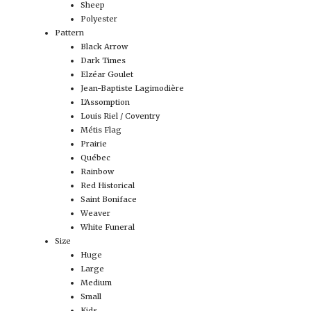
Sheep
Polyester
Pattern
Black Arrow
Dark Times
Elzéar Goulet
Jean-Baptiste Lagimodière
L'Assomption
Louis Riel / Coventry
Métis Flag
Prairie
Québec
Rainbow
Red Historical
Saint Boniface
Weaver
White Funeral
Size
Huge
Large
Medium
Small
Kids