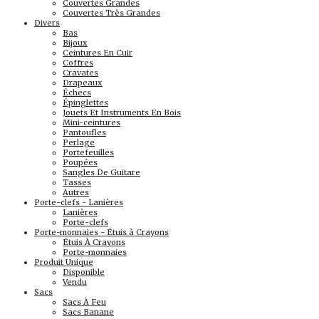
Couvertes Grandes
Couvertes Très Grandes
Divers
Bas
Bijoux
Ceintures En Cuir
Coffres
Cravates
Drapeaux
Échecs
Épinglettes
Jouets Et Instruments En Bois
Mini-ceintures
Pantoufles
Perlage
Portefeuilles
Poupées
Sangles De Guitare
Tasses
Autres
Porte-clefs - Lanières
Lanières
Porte-clefs
Porte-monnaies - Étuis à Crayons
Étuis À Crayons
Porte-monnaies
Produit Unique
Disponible
Vendu
Sacs
Sacs À Feu
Sacs Banane