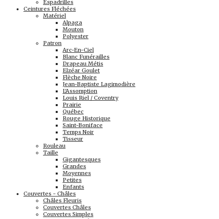
Espadrilles
Ceintures Fléchées
Matériel
Alpaga
Mouton
Polyester
Patron
Arc-En-Ciel
Blanc Funérailles
Drapeau Métis
Elzéar Goulet
Flèche Noire
Jean-Baptiste Lagimodière
L'Assomption
Louis Riel / Coventry
Prairie
Québec
Rouge Historique
Saint-Boniface
Temps Noir
Tisseur
Rouleau
Taille
Gigantesques
Grandes
Moyennes
Petites
Enfants
Couvertes - Châles
Châles Fleuris
Couvertes Châles
Couvertes Simples