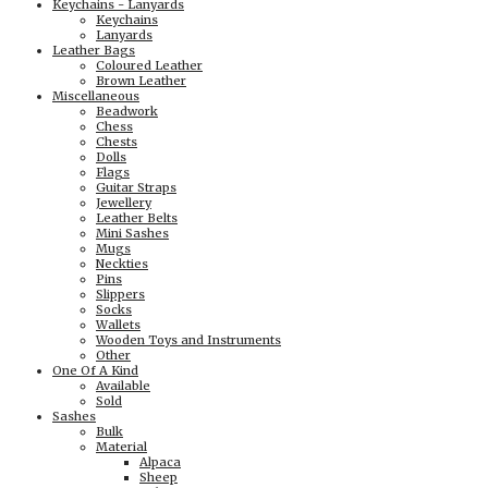
Keychains - Lanyards
Keychains
Lanyards
Leather Bags
Coloured Leather
Brown Leather
Miscellaneous
Beadwork
Chess
Chests
Dolls
Flags
Guitar Straps
Jewellery
Leather Belts
Mini Sashes
Mugs
Neckties
Pins
Slippers
Socks
Wallets
Wooden Toys and Instruments
Other
One Of A Kind
Available
Sold
Sashes
Bulk
Material
Alpaca
Sheep