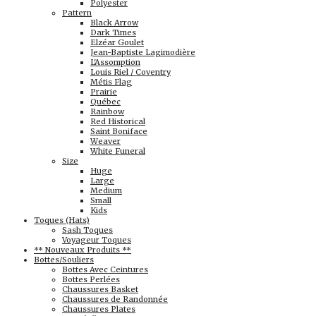
Polyester
Pattern
Black Arrow
Dark Times
Elzéar Goulet
Jean-Baptiste Lagimodière
L'Assomption
Louis Riel / Coventry
Métis Flag
Prairie
Québec
Rainbow
Red Historical
Saint Boniface
Weaver
White Funeral
Size
Huge
Large
Medium
Small
Kids
Toques (Hats)
Sash Toques
Voyageur Toques
** Nouveaux Produits **
Bottes/Souliers
Bottes Avec Ceintures
Bottes Perlées
Chaussures Basket
Chaussures de Randonnée
Chaussures Plates