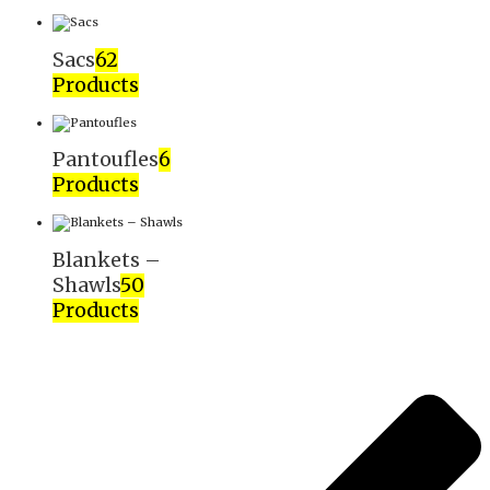
Sacs
62
Products
Pantoufles
6
Products
Blankets –
Shawls
50
Products