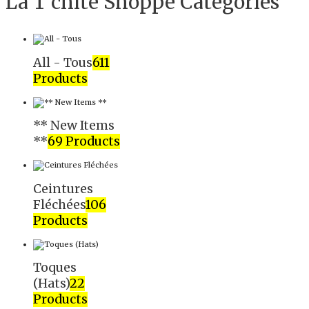
La T'chite Shoppe Categories​
All - Tous
611
Products
** New Items
**
69 Products
Ceintures
Fléchées
106
Products
Toques
(Hats)
22
Products