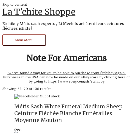
Skip to content
La T'chite Shoppe
Etchiboy Métis sash experts / Li Méchifs achètent leurs ceintures
fléchées ichitte!
Main Menu
Note For Americans
We’ve found a way for you to be able to purchase from Étchiboy again.
Purchases to the USA can now be made on our eBay store by clicking here or
by going to https://www.ebay.com/str/etchiboy
Showing 82–90 of 106 results
Out of stock
Métis Sash White Funeral Medium Sheep
Ceinture Fléchée Blanche Funérailles
Moyenne Mouton
$
99.99