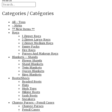
Search
Categories / Catégories
All - Tous
- Métis
** New Items **
Bags
1 Zipper Bags
2 Zipper Large Bags
2 Zipper Medium Bags
Fanny Packs
Fire Bags
Purses And Makeup Bags
Blankets – Shawls
Flower Shawls
Shawl Blankets
Twin Blankets
Queen Blankets
King Blankets
Boots/Shoes
Beaded Boots
Flats
High Tops
Hiking Boots
Sash Boots
Sneakers
Change Purses - Pencil Cases
Change Purses
Pencil Cases