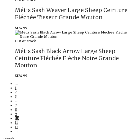
Out of stock
Métis Sash Weaver Large Sheep Ceinture
Fléchée Tisseur Grande Mouton
$
124.99
Out of stock
Métis Sash Black Arrow Large Sheep
Ceinture Fléchée Flèche Noire Grande
Mouton
$
124.99
←
1
2
3
…
7
8
9
10
11
12
→