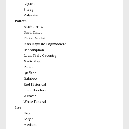
Alpaca
Sheep
Polyester
Pattern
Black Arrow
Dark Times
Elzéar Goulet
Jean-Baptiste Lagimodière
L'Assomption
Louis Riel / Coventry
Métis Flag
Prairie
Québec
Rainbow
Red Historical
Saint Boniface
Weaver
White Funeral
Size
Huge
Large
Medium