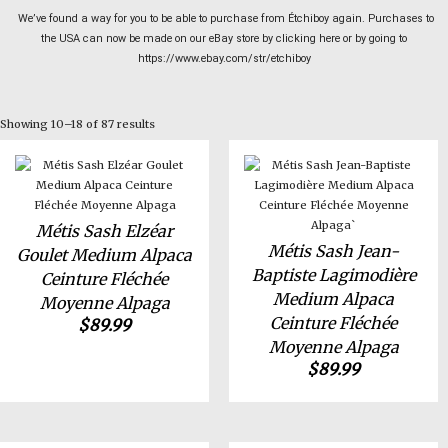
We’ve found a way for you to be able to purchase from Étchiboy again. Purchases to
the USA can now be made on our eBay store by clicking here or by going to
https://www.ebay.com/str/etchiboy
Showing 10–18 of 87 results
Métis Sash Elzéar
Métis Sash Jean-
Goulet Medium Alpaca
Baptiste Lagimodière
Ceinture Fléchée
Medium Alpaca
Moyenne Alpaga
Ceinture Fléchée
$
89.99
Moyenne Alpaga
$
89.99