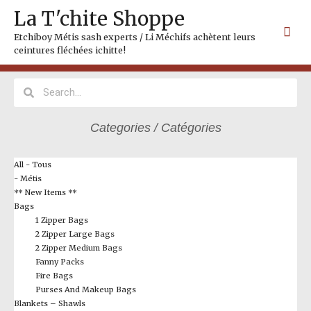
Skip
Mai
La T'chite Shoppe
to
Me
content
Etchiboy Métis sash experts / Li Méchifs achètent leurs
ceintures fléchées ichitte!
Search
Search
Categories / Catégories
All - Tous
- Métis
** New Items **
Bags
1 Zipper Bags
2 Zipper Large Bags
2 Zipper Medium Bags
Fanny Packs
Fire Bags
Purses And Makeup Bags
Blankets – Shawls