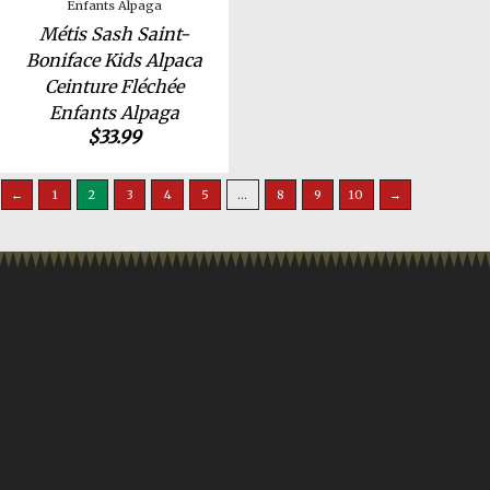
Métis Sash Saint-
Boniface Kids Alpaca
Ceinture Fléchée
Enfants Alpaga
$
33.99
←
1
2
3
4
5
…
8
9
10
→