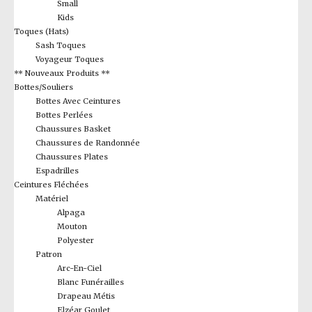
Small
Kids
Toques (Hats)
Sash Toques
Voyageur Toques
** Nouveaux Produits **
Bottes/Souliers
Bottes Avec Ceintures
Bottes Perlées
Chaussures Basket
Chaussures de Randonnée
Chaussures Plates
Espadrilles
Ceintures Fléchées
Matériel
Alpaga
Mouton
Polyester
Patron
Arc-En-Ciel
Blanc Funérailles
Drapeau Métis
Elzéar Goulet