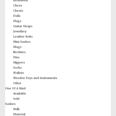
Beadwork
Chess
Chests
Dolls
Flags
Guitar Straps
Jewellery
Leather Belts
Mini Sashes
Mugs
Neckties
Pins
Slippers
Socks
Wallets
Wooden Toys and Instruments
Other
One Of A Kind
Available
Sold
Sashes
Bulk
Material