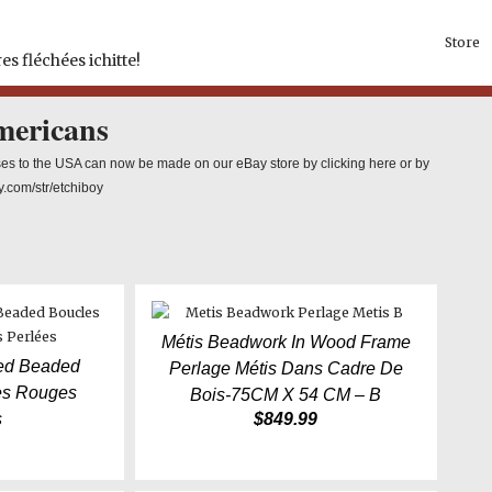
Store
es fléchées ichitte!
mericans
es to the USA can now be made on our eBay store by clicking here or by
y.com/str/etchiboy
Métis Beadwork In Wood Frame
Red Beaded
Perlage Métis Dans Cadre De
les Rouges
Bois-75CM X 54 CM – B
s
$
849.99