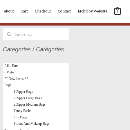
About
Cart
Checkout
Contact
Etchiboy Website
0
Search
Search
Categories / Catégories
All - Tous
- Métis
** New Items **
Bags
1 Zipper Bags
2 Zipper Large Bags
2 Zipper Medium Bags
Fanny Packs
Fire Bags
Purses And Makeup Bags