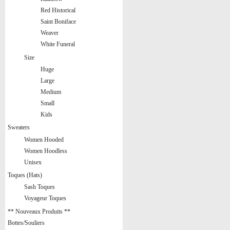
Red Historical
Saint Boniface
Weaver
White Funeral
Size
Huge
Large
Medium
Small
Kids
Sweaters
Women Hooded
Women Hoodless
Unisex
Toques (Hats)
Sash Toques
Voyageur Toques
** Nouveaux Produits **
Bottes/Souliers