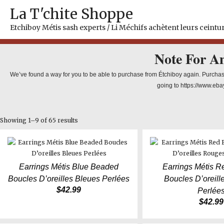
Skip
La T'chite Shoppe
to
content
Etchiboy Métis sash experts / Li Méchifs achètent leurs ceintur
Note For A
We’ve found a way for you to be able to purchase from Étchiboy again. Purchas
going to https://www.eba
Showing 1–9 of 65 results
Earrings Métis Blue Beaded
Earrings Métis 
Boucles D’oreilles Bleues Perlées
Boucles D’oreil
$
42.99
Perlée
$
42.99