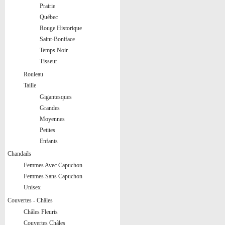
Prairie
Québec
Rouge Historique
Saint-Boniface
Temps Noir
Tisseur
Rouleau
Taille
Gigantesques
Grandes
Moyennes
Petites
Enfants
Chandails
Femmes Avec Capuchon
Femmes Sans Capuchon
Unisex
Couvertes - Châles
Châles Fleuris
Couvertes Châles