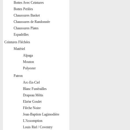
Bottes Avec Ceintures
Bottes Perlées
Chaussures Basket
Chaussures de Randonnée
Chaussures Plates
Espadrilles
Ceintures Fléchées
Matériel
Alpaga
Mouton
Polyester
Patron
Arc-En-Ciel
Blanc Funérailles
Drapeau Métis
Elzéar Goulet
Flèche Noire
Jean-Baptiste Lagimodière
L'Assomption
Louis Riel / Coventry