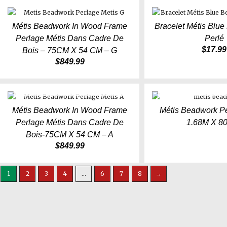
Métis Beadwork In Wood Frame
Bracelet Métis Blu
Perlage Métis Dans Cadre De
Perlé
$
17.99
Bois – 75CM X 54 CM – G
$
849.99
OUT OF STOCK
OUT OF ST
Métis Beadwork In Wood Frame
Métis Beadwork Pe
Perlage Métis Dans Cadre De
1.68M X 8
Bois-75CM X 54 CM – A
$
849.99
1
2
3
4
…
6
7
8
→