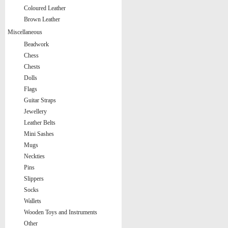
Coloured Leather
Brown Leather
Miscellaneous
Beadwork
Chess
Chests
Dolls
Flags
Guitar Straps
Jewellery
Leather Belts
Mini Sashes
Mugs
Neckties
Pins
Slippers
Socks
Wallets
Wooden Toys and Instruments
Other