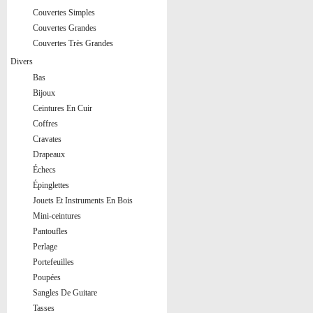
Couvertes Simples
Couvertes Grandes
Couvertes Très Grandes
Divers
Bas
Bijoux
Ceintures En Cuir
Coffres
Cravates
Drapeaux
Échecs
Épinglettes
Jouets Et Instruments En Bois
Mini-ceintures
Pantoufles
Perlage
Portefeuilles
Poupées
Sangles De Guitare
Tasses