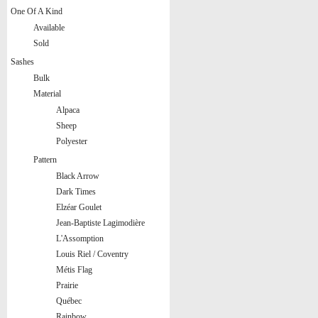
One Of A Kind
Available
Sold
Sashes
Bulk
Material
Alpaca
Sheep
Polyester
Pattern
Black Arrow
Dark Times
Elzéar Goulet
Jean-Baptiste Lagimodière
L'Assomption
Louis Riel / Coventry
Métis Flag
Prairie
Québec
Rainbow