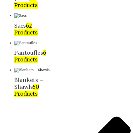
Products
Sacs
62
Products
Pantoufles
6
Products
Blankets –
Shawls
50
Products