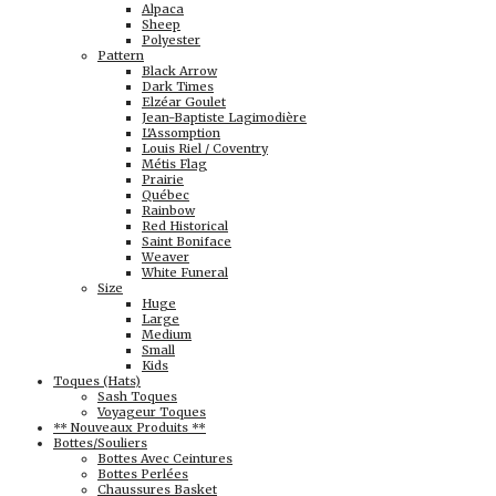
Alpaca
Sheep
Polyester
Pattern
Black Arrow
Dark Times
Elzéar Goulet
Jean-Baptiste Lagimodière
L'Assomption
Louis Riel / Coventry
Métis Flag
Prairie
Québec
Rainbow
Red Historical
Saint Boniface
Weaver
White Funeral
Size
Huge
Large
Medium
Small
Kids
Toques (Hats)
Sash Toques
Voyageur Toques
** Nouveaux Produits **
Bottes/Souliers
Bottes Avec Ceintures
Bottes Perlées
Chaussures Basket