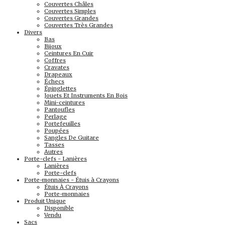
Couvertes Châles
Couvertes Simples
Couvertes Grandes
Couvertes Très Grandes
Divers
Bas
Bijoux
Ceintures En Cuir
Coffres
Cravates
Drapeaux
Échecs
Épinglettes
Jouets Et Instruments En Bois
Mini-ceintures
Pantoufles
Perlage
Portefeuilles
Poupées
Sangles De Guitare
Tasses
Autres
Porte-clefs - Lanières
Lanières
Porte-clefs
Porte-monnaies - Étuis à Crayons
Étuis À Crayons
Porte-monnaies
Produit Unique
Disponible
Vendu
Sacs