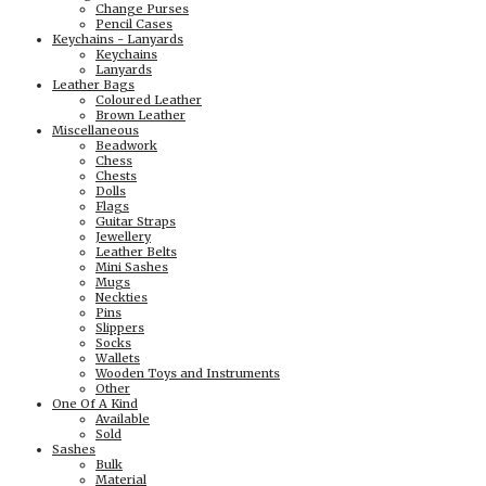
Change Purses
Pencil Cases
Keychains - Lanyards
Keychains
Lanyards
Leather Bags
Coloured Leather
Brown Leather
Miscellaneous
Beadwork
Chess
Chests
Dolls
Flags
Guitar Straps
Jewellery
Leather Belts
Mini Sashes
Mugs
Neckties
Pins
Slippers
Socks
Wallets
Wooden Toys and Instruments
Other
One Of A Kind
Available
Sold
Sashes
Bulk
Material