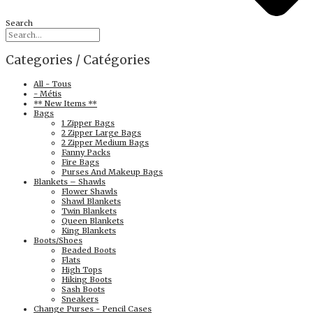
Search
Categories / Catégories
All - Tous
- Métis
** New Items **
Bags
1 Zipper Bags
2 Zipper Large Bags
2 Zipper Medium Bags
Fanny Packs
Fire Bags
Purses And Makeup Bags
Blankets – Shawls
Flower Shawls
Shawl Blankets
Twin Blankets
Queen Blankets
King Blankets
Boots/Shoes
Beaded Boots
Flats
High Tops
Hiking Boots
Sash Boots
Sneakers
Change Purses - Pencil Cases