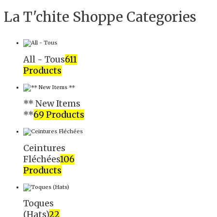
La T'chite Shoppe Categories​
All - Tous
611
Products
** New Items
**
69 Products
Ceintures
Fléchées
106
Products
Toques
(Hats)
22