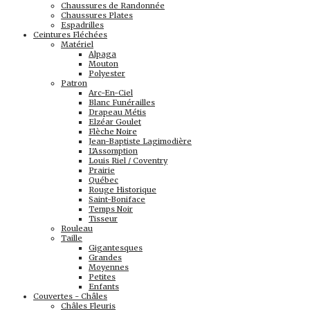
Chaussures de Randonnée
Chaussures Plates
Espadrilles
Ceintures Fléchées
Matériel
Alpaga
Mouton
Polyester
Patron
Arc-En-Ciel
Blanc Funérailles
Drapeau Métis
Elzéar Goulet
Flèche Noire
Jean-Baptiste Lagimodière
L'Assomption
Louis Riel / Coventry
Prairie
Québec
Rouge Historique
Saint-Boniface
Temps Noir
Tisseur
Rouleau
Taille
Gigantesques
Grandes
Moyennes
Petites
Enfants
Couvertes - Châles
Châles Fleuris