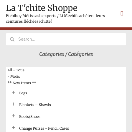
Skip
Mai
La T'chite Shoppe
to
Men
content
Etchiboy Métis sash experts / Li Méchifs achètent leurs
ceintures fléchées ichitte!
Search
Search
Categories / Catégories
All - Tous
- Métis
** New Items **
Bags
Blankets – Shawls
Boots/Shoes
Change Purses - Pencil Cases