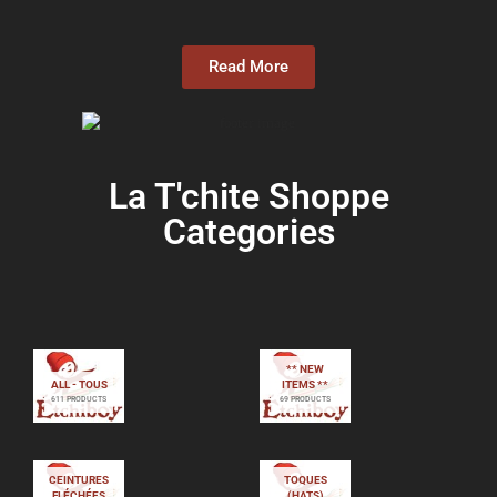
Read More
La T'chite Shoppe
Categories​
** NEW
ALL - TOUS
ITEMS **
611 PRODUCTS
69 PRODUCTS
CEINTURES
TOQUES
FLÉCHÉES
(HATS)