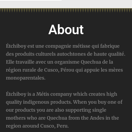
About
Étchiboy est une compagnie métisse qui fabrique
des produits culturels autochtones de haute qualité.
Elle travaille avec un organisme Quechua de la
région rurale de Cusco, Pérou qui appuie les mères
monoparentales.
Étchiboy is a Métis company which creates high
quality indigenous products. When you buy one of
our products you are also supporting single
mothers who are Quechua from the Andes in the
region around Cusco, Peru.