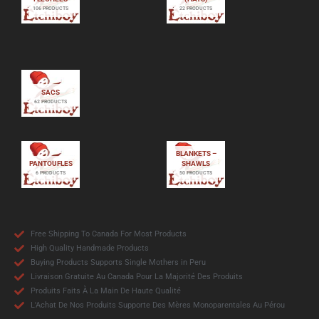
106 PRODUCTS
22 PRODUCTS
SACS
62 PRODUCTS
BLANKETS –
PANTOUFLES
SHAWLS
6 PRODUCTS
50 PRODUCTS
Free Shipping To Canada For Most Products
High Quality Handmade Products
Buying Products Supports Single Mothers in Peru
Livraison Gratuite Au Canada Pour La Majorité Des Produits
Produits Faits À La Main De Haute Qualité
L'Achat De Nos Produits Supporte Des Mères Monoparentales Au Pérou