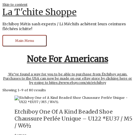
Skip to content
La T'chite Shoppe
Etchiboy Métis sash experts / Li Méchifs achètent leurs ceintures
fléchées ichitte!
Main Menu
Note For Americans
We’ve found a way for you to be able to purchase from Étchiboy again.
Purchases to the USA can now be made on our eBay store by clicking here or
by going to https://www.ebay.com/str/etchiboy
Showing 1–9 of 80 results
Etchiboy One Of A Kind Beaded Shoe
Chaussure Perlée Unique – U122 *EU37 / M5
/ W6½