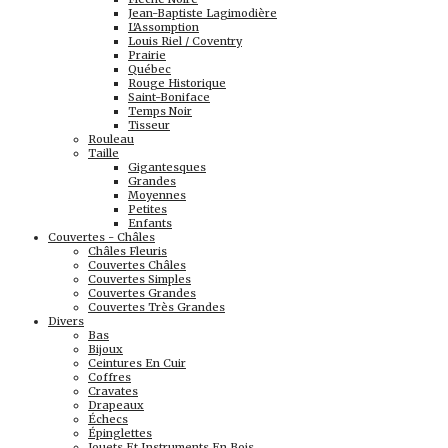
Jean-Baptiste Lagimodière
L'Assomption
Louis Riel / Coventry
Prairie
Québec
Rouge Historique
Saint-Boniface
Temps Noir
Tisseur
Rouleau
Taille
Gigantesques
Grandes
Moyennes
Petites
Enfants
Couvertes - Châles
Châles Fleuris
Couvertes Châles
Couvertes Simples
Couvertes Grandes
Couvertes Très Grandes
Divers
Bas
Bijoux
Ceintures En Cuir
Coffres
Cravates
Drapeaux
Échecs
Épinglettes
Jouets Et Instruments En Bois