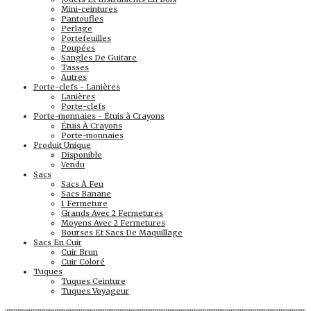
Mini-ceintures
Pantoufles
Perlage
Portefeuilles
Poupées
Sangles De Guitare
Tasses
Autres
Porte-clefs - Lanières
Lanières
Porte-clefs
Porte-monnaies - Étuis à Crayons
Étuis À Crayons
Porte-monnaies
Produit Unique
Disponible
Vendu
Sacs
Sacs À Feu
Sacs Banane
1 Fermeture
Grands Avec 2 Fermetures
Moyens Avec 2 Fermetures
Bourses Et Sacs De Maquillage
Sacs En Cuir
Cuir Brun
Cuir Coloré
Tuques
Tuques Ceinture
Tuques Voyageur