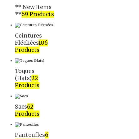
** New Items
**
69 Products
Ceintures
Fléchées
106
Products
Toques
(Hats)
22
Products
Sacs
62
Products
Pantoufles
6