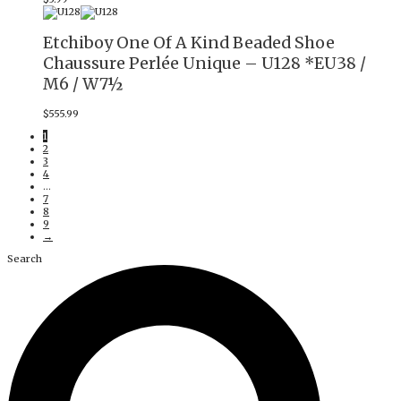
Etchiboy One Of A Kind Beaded Shoe
Chaussure Perlée Unique – U128 *EU38 /
M6 / W7½
$
555.99
1
2
3
4
…
7
8
9
→
Search