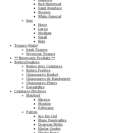
Red Historical
Saint Boniface
Weaver
White Funeral
Size
Huge
Large
Medium
Small
Kids
Toques (Hats)
Sash Toques
Voyageur Toques
** Nouveaux Produits **
Bottes/Souliers
Bottes Avec Ceintures
Bottes Perlées
Chaussures Basket
Chaussures de Randonnée
Chaussures Plates
Espadrilles
Ceintures Fléchées
Matériel
Alpaga
Mouton
Polyester
Patron
Arc-En-Ciel
Blanc Funérailles
Drapeau Métis
Elzéar Goulet
Flèche Noire