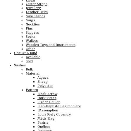
Guitar Straps
Jewellery
Leather Belts
Mini Sashes
Mugs
Neckties
Pins
Slippers
Socks
Wallets
Wooden Toys and Instruments
Other
One Of A Kind
Available
Sold
Sashes
Bulk
Material
Alpaca
Sheep
Polyester
Pattern
Black Arrow
Dark Times
Elzéar Goulet
Jean-Baptiste Lagimodière
L'Assomption
Louis Riel / Coventry
Métis Flag
Prairie
Québec
Rainbow