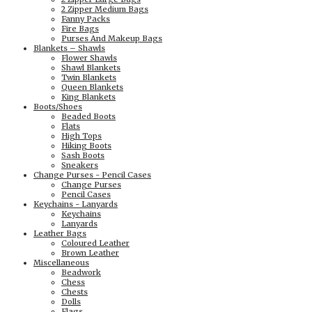
2 Zipper Medium Bags
Fanny Packs
Fire Bags
Purses And Makeup Bags
Blankets – Shawls
Flower Shawls
Shawl Blankets
Twin Blankets
Queen Blankets
King Blankets
Boots/Shoes
Beaded Boots
Flats
High Tops
Hiking Boots
Sash Boots
Sneakers
Change Purses - Pencil Cases
Change Purses
Pencil Cases
Keychains - Lanyards
Keychains
Lanyards
Leather Bags
Coloured Leather
Brown Leather
Miscellaneous
Beadwork
Chess
Chests
Dolls
Flags