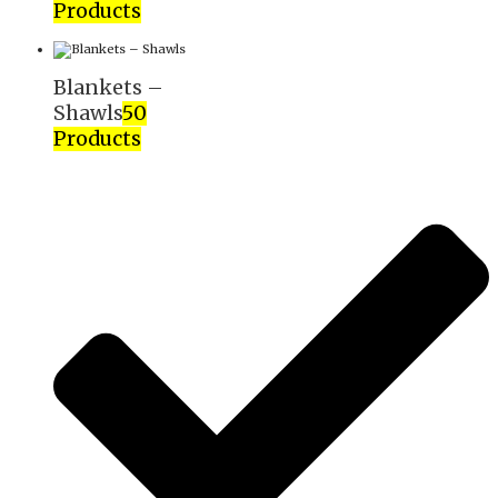
Products
Blankets –
Shawls
50
Products