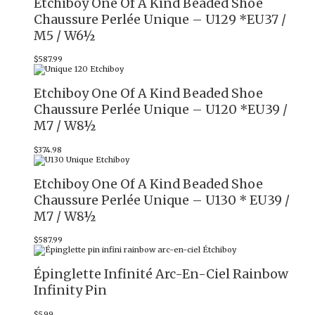
Etchiboy One Of A Kind Beaded Shoe
Chaussure Perlée Unique – U129 *EU37 /
M5 / W6½
$
587.99
Etchiboy One Of A Kind Beaded Shoe
Chaussure Perlée Unique – U120 *EU39 /
M7 / W8½
$
374.98
Etchiboy One Of A Kind Beaded Shoe
Chaussure Perlée Unique – U130 * EU39 /
M7 / W8½
$
587.99
Épinglette Infinité Arc-En-Ciel Rainbow
Infinity Pin
$
5.99