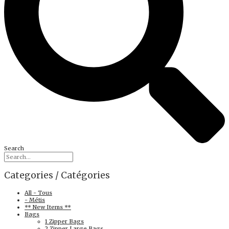
Search
Categories / Catégories
All - Tous
- Métis
** New Items **
Bags
1 Zipper Bags
2 Zipper Large Bags