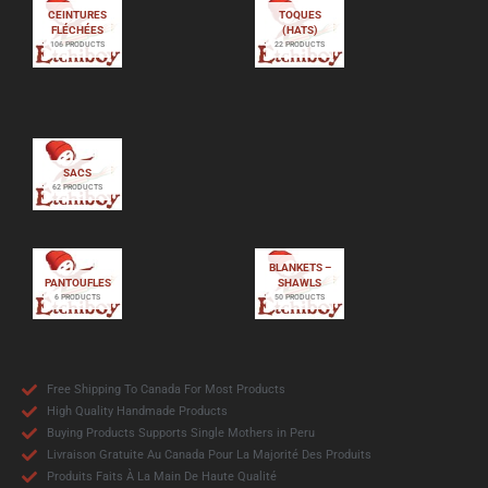
CEINTURES
TOQUES
FLÉCHÉES
(HATS)
106 PRODUCTS
22 PRODUCTS
SACS
62 PRODUCTS
BLANKETS –
PANTOUFLES
SHAWLS
6 PRODUCTS
50 PRODUCTS
Free Shipping To Canada For Most Products
High Quality Handmade Products
Buying Products Supports Single Mothers in Peru
Livraison Gratuite Au Canada Pour La Majorité Des Produits
Produits Faits À La Main De Haute Qualité