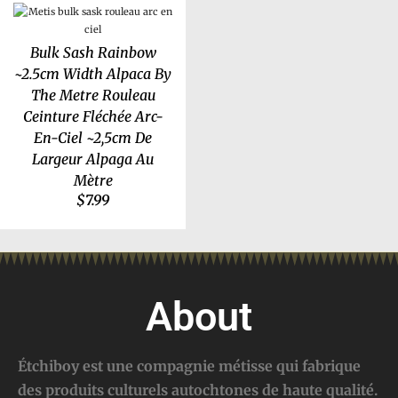
Bulk Sash Rainbow
~2.5cm Width Alpaca By
The Metre Rouleau
Ceinture Fléchée Arc-
En-Ciel ~2,5cm De
Largeur Alpaga Au
Mètre
$
7.99
About
Étchiboy est une compagnie métisse qui fabrique
des produits culturels autochtones de haute qualité.