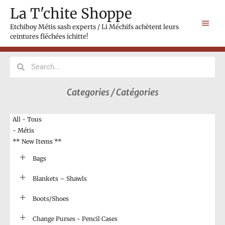
Skip
Main
La T'chite Shoppe
to
Men
content
Etchiboy Métis sash experts / Li Méchifs achètent leurs
ceintures fléchées ichitte!
Search
Search
Categories / Catégories
All - Tous
- Métis
** New Items **
Bags
Blankets – Shawls
Boots/Shoes
Change Purses - Pencil Cases