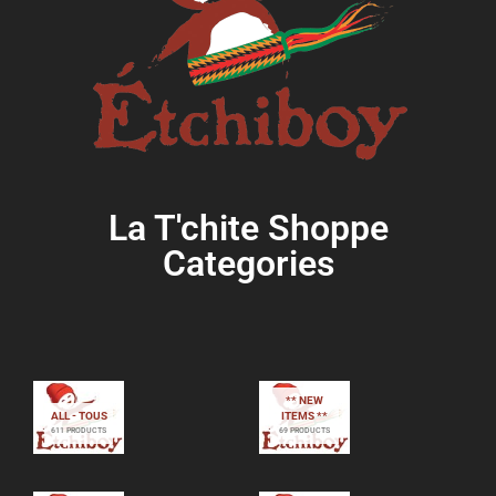
La T'chite Shoppe
Categories​
** NEW
ALL - TOUS
ITEMS **
611 PRODUCTS
69 PRODUCTS