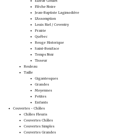
Elzéar Goulet
Flèche Noire
Jean-Baptiste Lagimodière
L'Assomption
Louis Riel / Coventry
Prairie
Québec
Rouge Historique
Saint-Boniface
Temps Noir
Tisseur
Rouleau
Taille
Gigantesques
Grandes
Moyennes
Petites
Enfants
Couvertes - Châles
Châles Fleuris
Couvertes Châles
Couvertes Simples
Couvertes Grandes