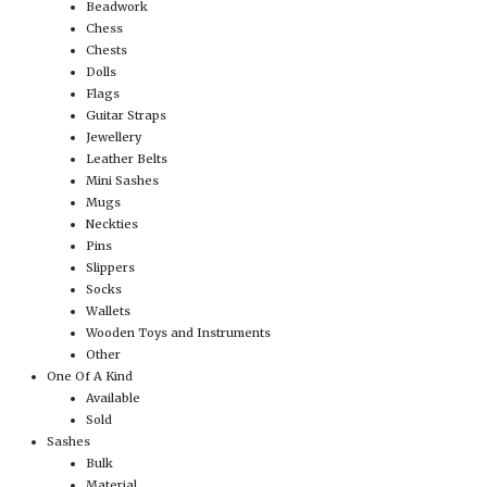
Beadwork
Chess
Chests
Dolls
Flags
Guitar Straps
Jewellery
Leather Belts
Mini Sashes
Mugs
Neckties
Pins
Slippers
Socks
Wallets
Wooden Toys and Instruments
Other
One Of A Kind
Available
Sold
Sashes
Bulk
Material