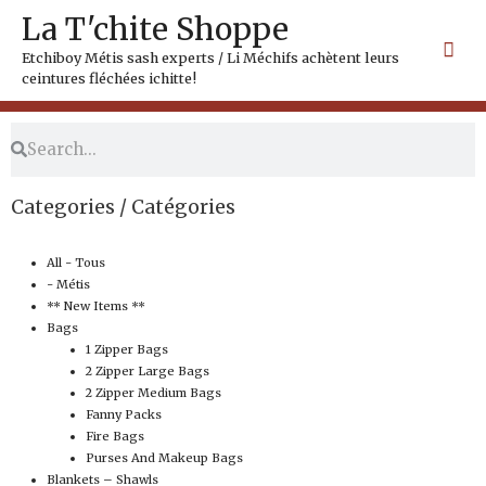
Skip
Mai
La T'chite Shoppe
to
Me
content
Etchiboy Métis sash experts / Li Méchifs achètent leurs
ceintures fléchées ichitte!
Search
Search
Categories / Catégories
All - Tous
- Métis
** New Items **
Bags
1 Zipper Bags
2 Zipper Large Bags
2 Zipper Medium Bags
Fanny Packs
Fire Bags
Purses And Makeup Bags
Blankets – Shawls