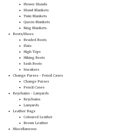
Flower Shawls
Shawl Blankets
Twin Blankets
Queen Blankets
King Blankets
Boots/Shoes
Beaded Boots
Flats
High Tops
Hiking Boots
Sash Boots
Sneakers
Change Purses - Pencil Cases
Change Purses
Pencil Cases
Keychains - Lanyards
Keychains
Lanyards
Leather Bags
Coloured Leather
Brown Leather
Miscellaneous