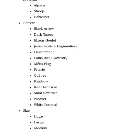
Alpaca
Sheep
Polyester
Pattern
Black Arrow
Dark Times
Elzéar Goulet
Jean-Baptiste Lagimodière
L'Assomption
Louis Riel / Coventry
Métis Flag
Prairie
Québec
Rainbow
Red Historical
Saint Boniface
Weaver
White Funeral
Size
Huge
Large
Medium