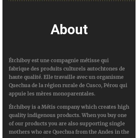
About
Étchiboy est une compagnie métisse qui
fabrique des produits culturels autochtones de
haute qualité. Elle travaille avec un organisme
Quechua de la région rurale de Cusco, Pérou qui
appuie les mères monoparentales.
Étchiboy is a Métis company which creates high
quality indigenous products. When you buy one
of our products you are also supporting single
mothers who are Quechua from the Andes in the