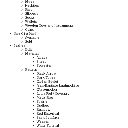
Mugs
Neckties
Pins
Slippers
Socks
Wallets
Wooden Toys and Instruments
Other
One Of A Kind
Available
Sold
Sashes
Bulk
Material
Alpaca
Sheep
Polyester
Pattern
Black Arrow
Dark Times
Elzéar Goulet
Jean-Baptiste Lagimodière
L'Assomption
Louis Riel / Coventry
Métis Flag
Prairie
Québec
Rainbow
Red Historical
Saint Boniface
Weaver
White Funeral