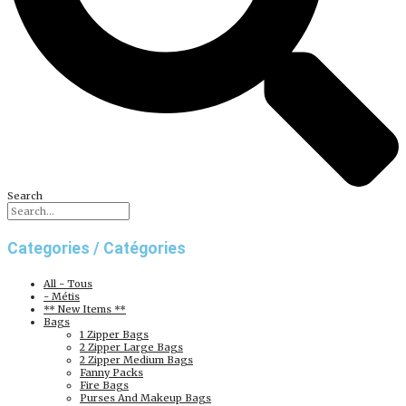
Search
Categories / Catégories
All - Tous
- Métis
** New Items **
Bags
1 Zipper Bags
2 Zipper Large Bags
2 Zipper Medium Bags
Fanny Packs
Fire Bags
Purses And Makeup Bags