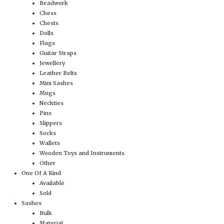
Beadwork
Chess
Chests
Dolls
Flags
Guitar Straps
Jewellery
Leather Belts
Mini Sashes
Mugs
Neckties
Pins
Slippers
Socks
Wallets
Wooden Toys and Instruments
Other
One Of A Kind
Available
Sold
Sashes
Bulk
Material