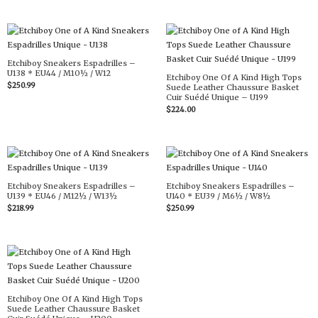
Etchiboy Sneakers Espadrilles –
U138 * EU44 / M10½ / W12
Etchiboy One Of A Kind High Tops
$
250.99
Suede Leather Chaussure Basket
Cuir Suédé Unique – U199
$
224.00
Etchiboy Sneakers Espadrilles –
Etchiboy Sneakers Espadrilles –
U139 * EU46 / M12½ / W13½
U140 * EU39 / M6½ / W8½
$
218.99
$
250.99
Etchiboy One Of A Kind High Tops
Suede Leather Chaussure Basket