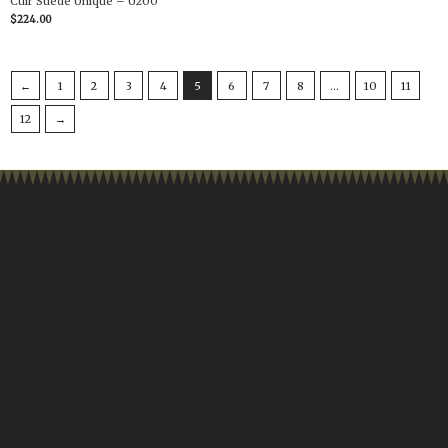
Cuir Suédé Unique – U200
$
224.00
←
1
2
3
4
5
6
7
8
…
10
11
12
→