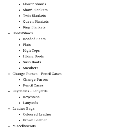
Flower Shawls
Shawl Blankets
Twin Blankets
Queen Blankets
King Blankets
Boots/Shoes
Beaded Boots
Flats
High Tops
Hiking Boots
Sash Boots
Sneakers
Change Purses - Pencil Cases
Change Purses
Pencil Cases
Keychains - Lanyards
Keychains
Lanyards
Leather Bags
Coloured Leather
Brown Leather
Miscellaneous