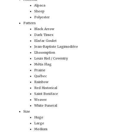
Alpaca
Sheep
Polyester
Pattern
Black Arrow
Dark Times
Elzéar Goulet
Jean-Baptiste Lagimodière
L'Assomption
Louis Riel / Coventry
Métis Flag
Prairie
Québec
Rainbow
Red Historical
Saint Boniface
Weaver
White Funeral
Size
Huge
Large
Medium