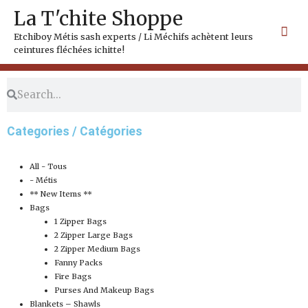
Skip
Mai
La T'chite Shoppe
to
Me
content
Etchiboy Métis sash experts / Li Méchifs achètent leurs
ceintures fléchées ichitte!
Search
Search
Categories / Catégories
All - Tous
- Métis
** New Items **
Bags
1 Zipper Bags
2 Zipper Large Bags
2 Zipper Medium Bags
Fanny Packs
Fire Bags
Purses And Makeup Bags
Blankets – Shawls