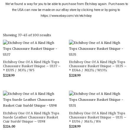
We’ve found a way for you to be able to purchase from Étchiboy again. Purchases to
the USA can now be made on our eBay store by clicking here or by going to
https://www.ebay.com/str/etchiboy
Showing 37–45 of 100 results
Etchiboy One Of A Kind High Tops
Etchiboy One Of A Kind High Tops
Chaussure Basket Unique – U137 –
Chaussure Basket Unique – U135 –
* EU35 / M3½ / W5
* EU46 / M12½ / W13½
$
228.99
$
228.99
Etchiboy One Of A Kind High Tops
Etchiboy One Of A Kind High Tops
Suede Leather Chaussure Basket
Chaussure Basket Unique – U131 –
Cuir Suédé Unique – U198
* EU36 / M4½ / W6
$
224.00
$
228.99