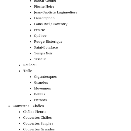
Elzéar Goulet
Flèche Noire
Jean-Baptiste Lagimodière
L'Assomption
Louis Riel / Coventry
Prairie
Québec
Rouge Historique
Saint-Boniface
Temps Noir
Tisseur
Rouleau
Taille
Gigantesques
Grandes
Moyennes
Petites
Enfants
Couvertes - Châles
Châles Fleuris
Couvertes Châles
Couvertes Simples
Couvertes Grandes