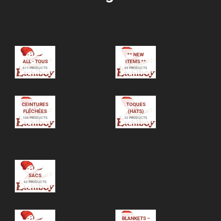
** NEW
ALL - TOUS
ITEMS **
611 PRODUCTS
69 PRODUCTS
CEINTURES
TOQUES
FLÉCHÉES
(HATS)
106 PRODUCTS
22 PRODUCTS
SACS
62 PRODUCTS
BLANKETS –