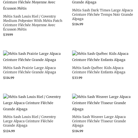
Métis Sash Dark Times Large Alpaca
Ceinture Fléchée Temps Noir Grande
Métis Sash Louis Riel / Coventry
Alpaga
Medium Polyester With Métis Patch
$
114.99
Ceinture Fléchée Moyenne Avec
Écusson Métis
$
39.99
Métis Sash Prairie Large Alpaca
Métis Sash Québec Kids Alpaca
Ceinture Fléchée Grande Alpaga
Ceinture Fléchée Enfants Alpaga
$
114.99
$
33.99
Métis Sash Louis Riel / Coventry
Métis Sash Weaver Large Alpaca
Large Alpaca Ceinture Fléchée
Ceinture Fléchée Tisseur Grande
Grande Alpaga
Alpaga
$
124.99
$
114.99