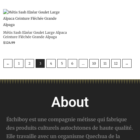
Métis Sash Elzéar Goulet Large Alpaca
Ceinture Fléchée Grande Alpaga
$
124.99
←
1
2
3
4
5
6
…
10
11
12
→
About
Étchiboy est une compagnie métisse qui fabrique
des produits culturels autochtones de haute qualité.
Elle travaille avec un organisme Quechua de la