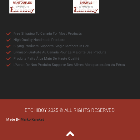
PANTOUFLES
SHAWLS
6 PRODUCTS
50 PRODUCTS
Free Shipping To Canada For Most Products
High Quality Handmade Products
Buying Products Supports Single Mothers in Peru
Livraison Gratuite Au Canada Pour La Majorité Des Produits
Produits Faits À La Main De Haute Qualité
L'Achat De Nos Produits Supporte Des Mères Monoparentales Au Pérou
ETCHIBOY 2025 © ALL RIGHTS RESERVED.
Made By
Marko Karakaš