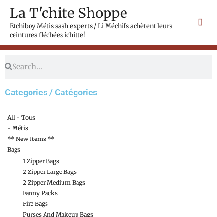
Skip
Mai
La T'chite Shoppe
to
Men
content
Etchiboy Métis sash experts / Li Méchifs achètent leurs
ceintures fléchées ichitte!
Search
Search
Categories / Catégories
All - Tous
- Métis
** New Items **
Bags
1 Zipper Bags
2 Zipper Large Bags
2 Zipper Medium Bags
Fanny Packs
Fire Bags
Purses And Makeup Bags