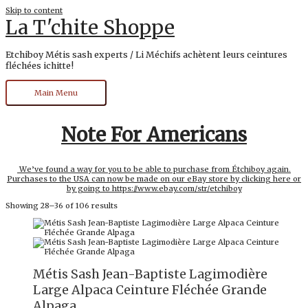
Skip to content
La T'chite Shoppe
Etchiboy Métis sash experts / Li Méchifs achètent leurs ceintures
fléchées ichitte!
Main Menu
Note For Americans
We’ve found a way for you to be able to purchase from Étchiboy again.
Purchases to the USA can now be made on our eBay store by clicking here or
by going to https://www.ebay.com/str/etchiboy
Showing 28–36 of 106 results
Métis Sash Jean-Baptiste Lagimodière
Large Alpaca Ceinture Fléchée Grande
Alpaga