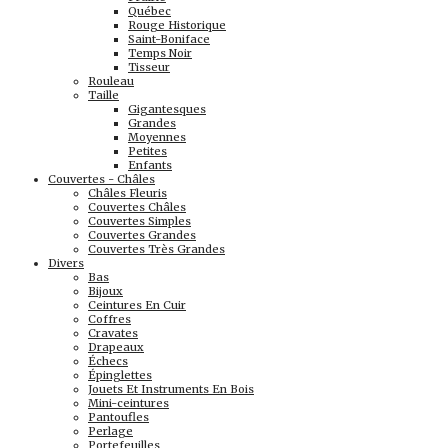
Québec
Rouge Historique
Saint-Boniface
Temps Noir
Tisseur
Rouleau
Taille
Gigantesques
Grandes
Moyennes
Petites
Enfants
Couvertes - Châles
Châles Fleuris
Couvertes Châles
Couvertes Simples
Couvertes Grandes
Couvertes Très Grandes
Divers
Bas
Bijoux
Ceintures En Cuir
Coffres
Cravates
Drapeaux
Échecs
Épinglettes
Jouets Et Instruments En Bois
Mini-ceintures
Pantoufles
Perlage
Portefeuilles