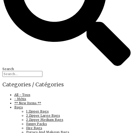
Search
Categories / Catégories
All - Tous
- Métis
** New Items **
Bags
1 Zipper Bags
2 Zipper Large Bags
2 Zipper Medium Bags
Fanny Packs
Fire Bags
Purses And Makeup Bags