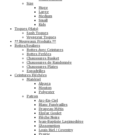
Size
Huge
Large
Medium
Small
Kids
Toques (Hats)
Sash Toques
Voyageur Toques
** Nouveaux Produits **
Bottes/Souliers
Bottes Avec Ceintures
Bottes Perlées
Chaussures Basket
Chaussures de Randonnée
Chaussures Plates
Espadrilles
Ceintures Fléchées
Matériel
Alpaga
Mouton
Polyester
Patron
Arc-En-Ciel
Blanc Funérailles
Drapeau Métis
Elzéar Goulet
Flèche Noire
Jean-Baptiste Lagimodière
L'Assomption
Louis Riel / Coventry
Prairie