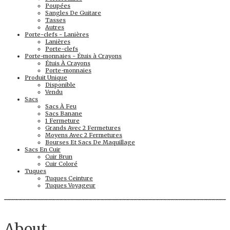
Poupées
Sangles De Guitare
Tasses
Autres
Porte-clefs - Lanières
Lanières
Porte-clefs
Porte-monnaies - Étuis à Crayons
Étuis À Crayons
Porte-monnaies
Produit Unique
Disponible
Vendu
Sacs
Sacs À Feu
Sacs Banane
1 Fermeture
Grands Avec 2 Fermetures
Moyens Avec 2 Fermetures
Bourses Et Sacs De Maquillage
Sacs En Cuir
Cuir Brun
Cuir Coloré
Tuques
Tuques Ceinture
Tuques Voyageur
About