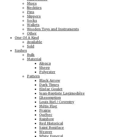
Mugs
Neckties
Pins
Slippers
Socks
Wallets
Wooden Toys and Instruments
Other
One Of A Kind
Available
Sold
Sashes
Bulk
Material
Alpaca
Sheep
Polyester
Pattern
Black Arrow
Dark Times
Elzéar Goulet
Jean-Baptiste Lagimodière
L'Assomption
Louis Riel / Coventry
Métis Flag
Prairie
Québec
Rainbow
Red Historical
Saint Boniface
Weaver
White Funeral