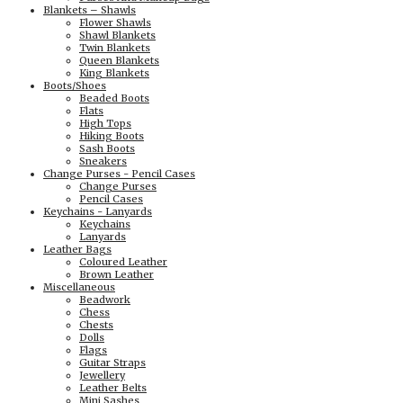
Blankets – Shawls
Flower Shawls
Shawl Blankets
Twin Blankets
Queen Blankets
King Blankets
Boots/Shoes
Beaded Boots
Flats
High Tops
Hiking Boots
Sash Boots
Sneakers
Change Purses - Pencil Cases
Change Purses
Pencil Cases
Keychains - Lanyards
Keychains
Lanyards
Leather Bags
Coloured Leather
Brown Leather
Miscellaneous
Beadwork
Chess
Chests
Dolls
Flags
Guitar Straps
Jewellery
Leather Belts
Mini Sashes